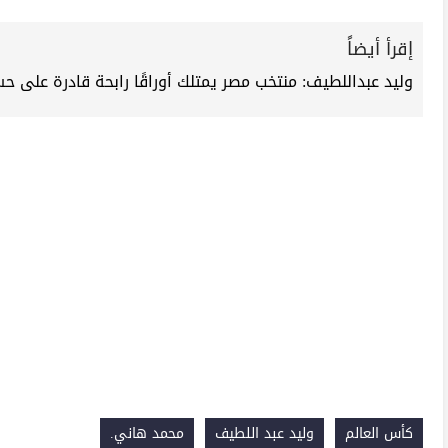
إقرأ أيضاً
وليد عبداللطيف: منتخب مصر يمتلك أوراقًا رابحة قادرة على حسم
كأس العالم
وليد عبد اللطيف
محمد هاني.