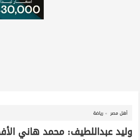
أهل مصر
رياضة
وليد عبداللطيف: محمد هاني الأف