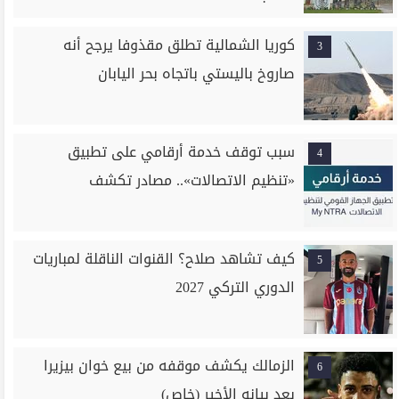
كوريا الشمالية تطلق مقذوفا يرجح أنه
3
صاروخ باليستي باتجاه بحر اليابان
سبب توقف خدمة أرقامي على تطبيق
4
«تنظيم الاتصالات».. مصادر تكشف
كيف تشاهد صلاح؟ القنوات الناقلة لمباريات
5
الدوري التركي 2027
الزمالك يكشف موقفه من بيع خوان بيزيرا
6
بعد بيانه الأخير (خاص)