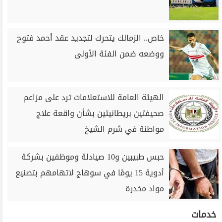
خاص.. الزمالك يتحرك لتجديد عقد أحمد فتوح
ووضعه ضمن الفئة الأولى
الهيئة العامة للاستعلامات ترد على مزاعم
صحيفتين بريطانيتين بشأن واقعة علاج
مواطنة في شرم الشيخ
حبس طبيبين و10 صيادلة وموظفين بشركة
أدوية 15 يومًا في سوهاج لاتهامهم بتصنيع
مواد مخدرة
خدمات