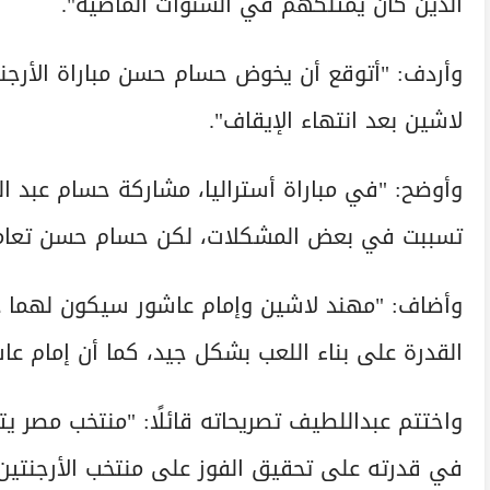
الذين كان يمتلكهم في السنوات الماضية".
وأردف: "أتوقع أن يخوض حسام حسن مباراة الأرجنت
لاشين بعد انتهاء الإيقاف".
وأوضح: "في مباراة أستراليا، مشاركة حسام عبد 
تسببت في بعض المشكلات، لكن حسام حسن تعامل مع
وأضاف: "مهند لاشين وإمام عاشور سيكون لهما د
القدرة على بناء اللعب بشكل جيد، كما أن إمام عا
واختتم عبداللطيف تصريحاته قائلًا: "منتخب مصر ي
في قدرته على تحقيق الفوز على منتخب الأرجنتين خ