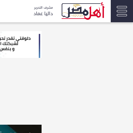
مشرف التحرير
داليا عماد