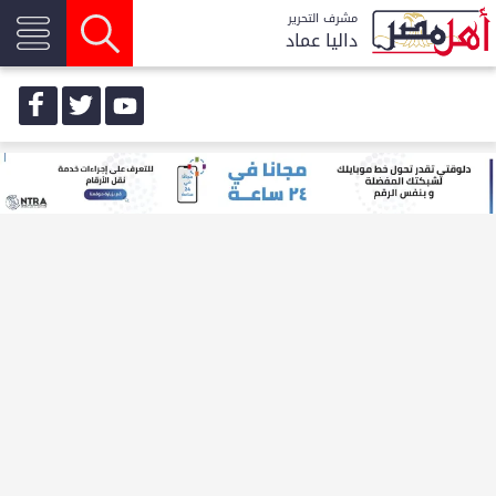
مشرف التحرير
داليا عماد