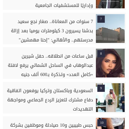
وإداريًا للمستشفيات الجامعية
7
7 سنوات من المعاناة.. صغار نجع سعيد
بدشنا يسيرون 3 كيلومترات يوميا بعد إزالة
مدرستهم.. والأهالي: "إحنا مهمشين"
8
قبل ساعات من انطلاقه.. حفل شيرين
عبدالوهاب في الساحل الشمالي يرفع لافتة
«كامل العدد» وتذكرة بـ600 ألف جنيه
9
السعودية وباكستان وتركيا يوفعون اتفاقية
دفاع مشترك لتعزيز الردع الجماعي ومواجهة
التهديدات
10
حبس طبيبين و10 صيادلة وموظفين بشركة