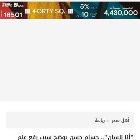
أهل مصر
رياضة
"أنا إنسان".. حسام حسن يوضح سبب رفع علم