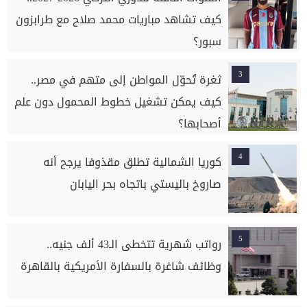
كيف تشاهد مباريات محمد صلاح مع طرابزون
سبور؟
3
ثغرة تُحوّل المواطن إلى متهم في مصر..
كيف يمكن تشغيل خطوط المحمول دون علم
أصحابها؟
4
كوريا الشمالية تطلق مقذوفا يرجح أنه
صاروخ باليستي باتجاه بحر اليابان
5
رواتب شهرية تتخطى الـ43 ألف جنيه..
وظائف شاغرة بالسفارة الأمريكية بالقاهرة