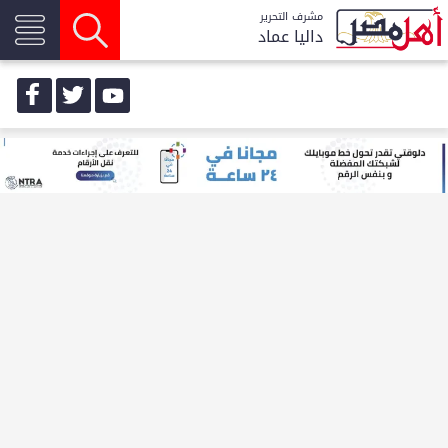
مشرف التحرير
داليا عماد