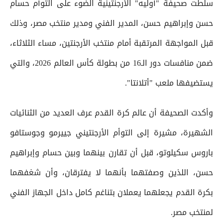
سلطت صحيفة "أوليه" الأرجنتينية الضوء على التوأم حسام
حسن وإبراهيم حسن، المدير الفني ومدير منتخب مصر، وذلك
قبل المواجهة المرتقبة أمام منتخب الأرجنتين، مساء الثلاثاء،
ضمن منافسات دور الـ16 من بطولة كأس العالم 2026، والتي
يستضيفها ملعب "أتلانتا".
وأكدت الصحيفة أن عالم كرة القدم عرف العديد من الثنائيات
الشهيرة، مشيرة إلى التوأم الأرجنتيني جييرمو وجوستافو
باروس سكيلوتو، قبل أن تقارن بينهما وبين حسام وإبراهيم
حسن، اللذين وصفتهما بأنهما لا يفترقان، وأن شغفهما
بكرة القدم يجعلهما يعملان بتناغم كامل داخل الجهاز الفني
لمنتخب مصر.