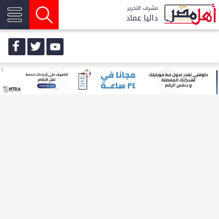
مشرف التحرير
داليا عماد