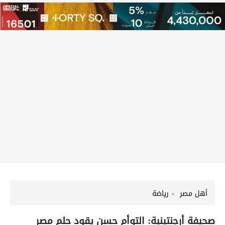
أهل مصر
رياضة
صحيفة أرجنتينية: التوأم حسن يقود حلم مصر