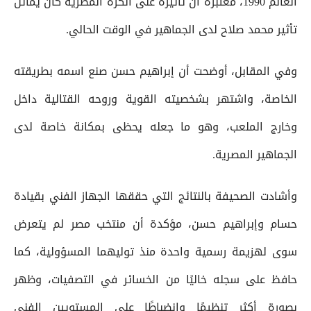
العالم 1990، معتبرة أن تأثيره على الكرة المصرية كان يماثل
تأثير محمد صلاح لدى الجماهير في الوقت الحالي.
وفي المقابل، أوضحت أن إبراهيم حسن صنع اسمه بطريقته
الخاصة، واشتهر بشخصيته القوية وروحه القتالية داخل
وخارج الملعب، وهو ما جعله يحظى بمكانة خاصة لدى
الجماهير المصرية.
وأشادت الصحيفة بالنتائج التي حققها الجهاز الفني بقيادة
حسام وإبراهيم حسن، مؤكدة أن منتخب مصر لم يتعرض
سوى لهزيمة رسمية واحدة منذ توليهما المسؤولية، كما
حافظ على سجله خاليًا من الخسائر في التصفيات، وظهر
بصورة أكثر تنظيمًا وانضباطًا على المستويين الفني