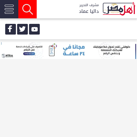
مشرف التحرير
داليا عماد