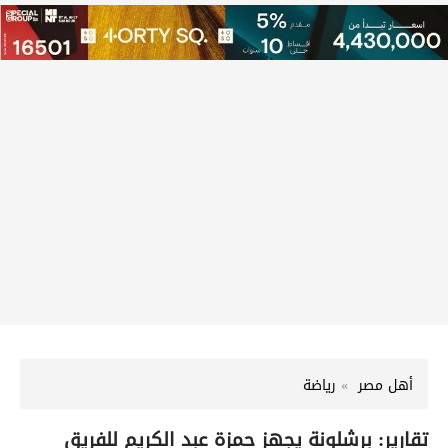
أهل مصر
رياضة
تقارير: برشلونة يجهز حمزة عبد الكريم للفريق