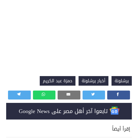
برشلونة
أخبار برشلونة
حمزة عبد الكريم
تابعوا آخر أهل مصر على Google News
إقرأ أيضاً