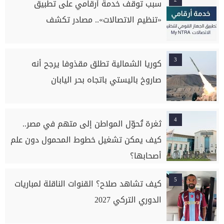
سبب توقف خدمة أرقامي على تطبيق
«تنظيم الاتصالات».. مصادر تكشف
3
كوريا الشمالية تطلق مقذوفا يرجح أنه
صاروخ باليستي باتجاه بحر اليابان
4
ثغرة تُحوّل المواطن إلى متهم في مصر..
كيف يمكن تشغيل خطوط المحمول دون علم
أصحابها؟
5
كيف تشاهد صلاح؟ القنوات الناقلة لمباريات
الدوري التركي 2027