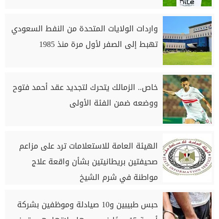
واردات الولايات المتحدة من النفط السعودي
تهبط إلى الصفر لأول مرة منذ 1985
خاص.. الزمالك يتحرك لتجديد عقد أحمد فتوح
ووضعه ضمن الفئة الأولى
الهيئة العامة للاستعلامات ترد على مزاعم
صحيفتين بريطانيتين بشأن واقعة علاج
مواطنة في شرم الشيخ
حبس طبيبين و10 صيادلة وموظفين بشركة