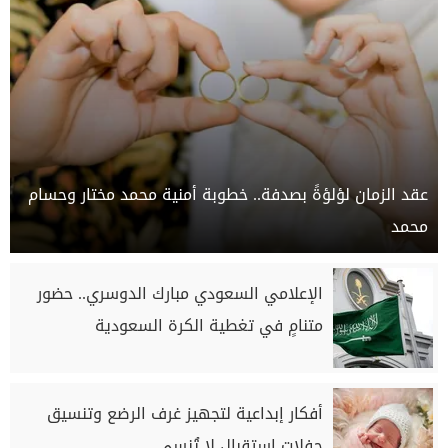
عقد الزمان لؤلؤةً بصدفة.. خطوبة أمنية محمد مختار وحسام
محمد
الإعلامي السعودي مبارك الدوسري.. حضور
متنامٍ في تغطية الكرة السعودية
أفكار إبداعية لتجهيز غرف الرضع وتنسيق
حفلات استقبال لا تُنسى