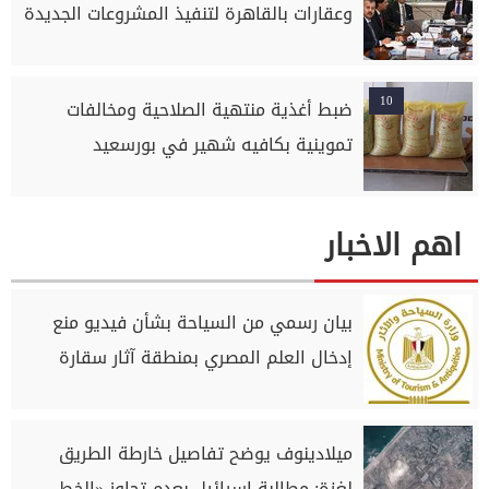
وعقارات بالقاهرة لتنفيذ المشروعات الجديدة
10
ضبط أغذية منتهية الصلاحية ومخالفات
تموينية بكافيه شهير في بورسعيد
اهم الاخبار
بيان رسمي من السياحة بشأن فيديو منع
إدخال العلم المصري بمنطقة آثار سقارة
ميلادينوف يوضح تفاصيل خارطة الطريق
لغزة: مطالبة إسرائيل بعدم تجاوز «الخط