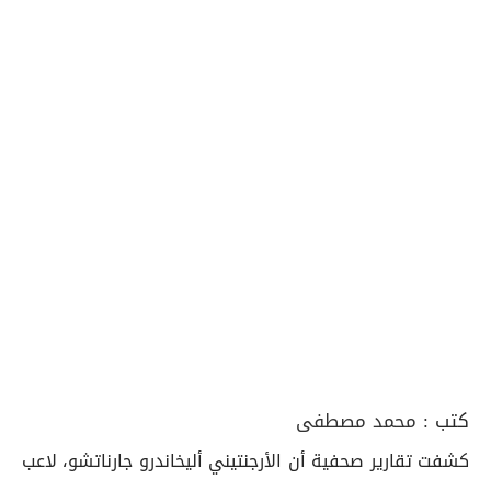
كتب :
محمد مصطفى
كشفت تقارير صحفية أن الأرجنتيني أليخاندرو جارناتشو، لاعب