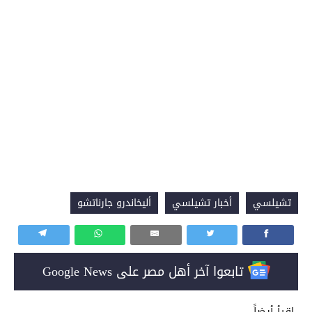
تشيلسي
أخبار تشيلسي
أليخاندرو جارناتشو
تابعوا آخر أهل مصر على Google News
إقرأ أيضاً