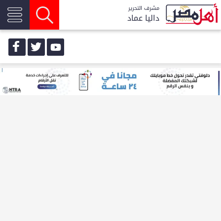
مشرف التحرير
داليا عماد