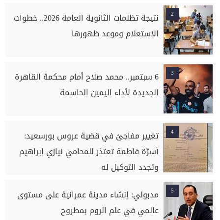
2
نتيجة تظلمات الثانوية العامة 2026.. خطوات
الاستعلام وموعد ظهورها
3
6 سبتمبر.. محمد صلاح أمام محكمة القاهرة
الجديدة لأداء اليمين الحاسمة
4
تغيير مفاجئ في قضية عروس بورسعيد:
أسرّة فاطمة تعتذر للمحامي نيازي إبراهيم
وتجدد التوكيل له
5
مدبولي: إنشاء مدينة عمرانية على مستوى
عالمي في علم الروم بمطروح