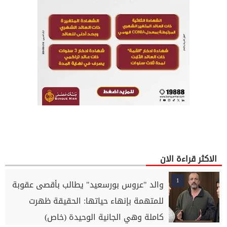
الاكثر قراءة الان
1
والد "عروس بورسعيد" يطالب بأقصى عقوبة
للمتهمة بإنهاء حياتها: الحقيقة ظهرت
كاملة وهي الجانية الوحيدة (خاص)