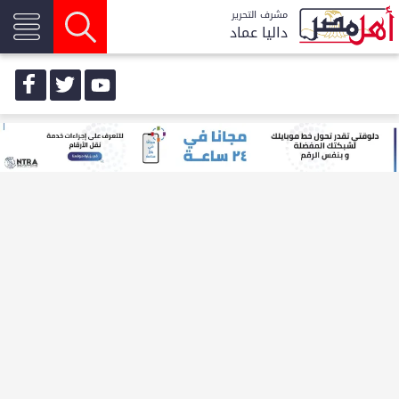
مشرف التحرير
داليا عماد