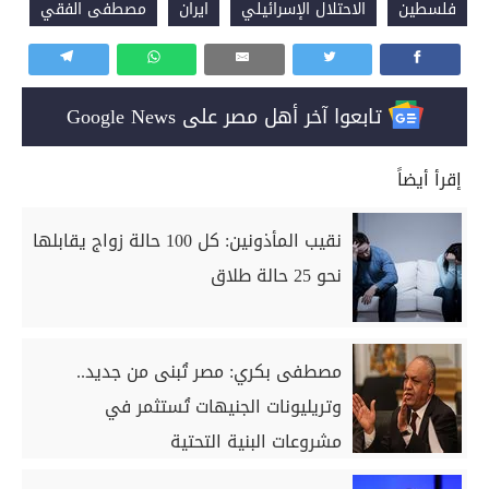
فلسطين
الاحتلال الإسرائيلي
ايران
مصطفى الفقي
تابعوا آخر أهل مصر على Google News
إقرأ أيضاً
نقيب المأذونين: كل 100 حالة زواج يقابلها
نحو 25 حالة طلاق
مصطفى بكري: مصر تُبنى من جديد..
وتريليونات الجنيهات تُستثمر في
مشروعات البنية التحتية