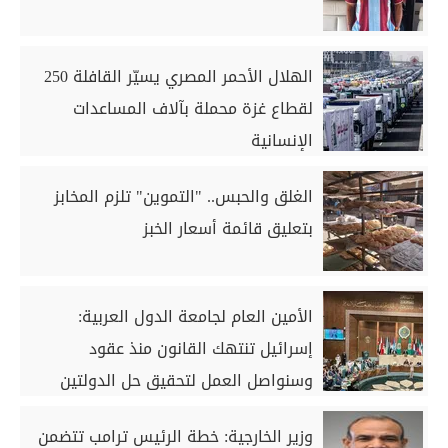
الهلال الأحمر المصري يسيّر القافلة 250
لقطاع غزة محملة بآلاف المساعدات
الإنسانية
الغلق والحبس.. "التموين" تلزم المخابز
بتعليق قائمة أسعار الخبز
الأمين العام لجامعة الدول العربية:
إسرائيل تنتهك القانون منذ عقود
وسنواصل العمل لتحقيق حل الدولتين
وزير الخارجية: خطة الرئيس ترامب تتضمن