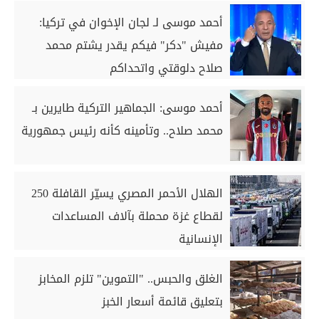
أحمد موسى لـ لجان الإخوان في تركيا:
مفيش "دكر" فيكم يقدر يشتم محمد
صلاح دلوقتي واتحداكم
أحمد موسى: الجماهير التركية طايرين بـ
محمد صلاح.. وتأمينه كأنه رئيس جمهورية
الهلال الأحمر المصري يسيّر القافلة 250
لقطاع غزة محملة بآلاف المساعدات
الإنسانية
الغلق والحبس.. "التموين" تلزم المخابز
بتعليق قائمة أسعار الخبز