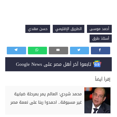
أحمد موسى
الطريق الإقليمي
حسن مهدي
أستاذ طرق
تابعوا آخر أهل مصر على Google News
إقرأ أيضاً
محمد شردي: العالم يمر بمرحلة ضبابية
غير مسبوقة.. احمدوا ربنا على نعمة مصر