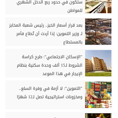
ستكون في حدود ربع الدخل الشهري
للمواطن
بعد قرار أسعار الخبز.. رئيس شعبة المخابز
لـ وزير التموين: إذا أردت أن تُطاع فأمر
بالمستطاع
"الإسكان الاجتماعي": طرح كراسة
الشروط لـ15 ألف وحدة سكنية بنظام
الإيجار في هذا الموعد
"التموين": لا أزمة في وفرة السلع..
ومخزونات استراتيجية تصل لـ12 شهرًا