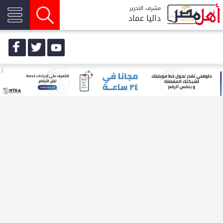
مشرف التحرير
داليا عماد