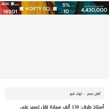
أهل مصر
توك شو
أستاذ طرق: 130 ألف سيارة نقل تسير على