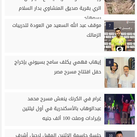
الري بقرية صديق المنشاوي بدار السلام
بسوهاج
موقف عبد الله السعيد من العودة لتدريبات
7
الزمالك
إيهاب فهمي يكلف سامح بسيوني بإخراج
8
حفل افتتاح مسرح مصر
غرام في الكرنك ينعش مسرح محمد
9
عبدالوهاب بالأسكندرية في أول ليلتين
بإيرادات وصلت 100 ألف جنيه
جلسة حاسمة الإثنين المقبل لرحيل أشرف
10