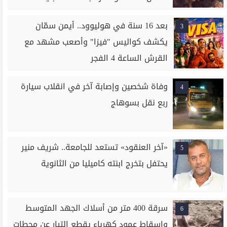
بعد 16 سنة في هوليوود.. أيمن سمّان
3
يكشف كواليس "فيزا" وأصعب مشهد مع
القرش الساعة 4 الفجر
وفاة شخصين وإصابة آخر في انقلاب سيارة
4
ربع نقل بسوهاج
«آخر العنقود» تستعد للجامعة.. شريف منير
5
يحتفل بتخرج ابنته كاميليا من الثانوية
سرقة 400 متر من أسلاك الجهد المتوسط
6
وإسقاط عمود كهرباء يقطع التيار عن محطات