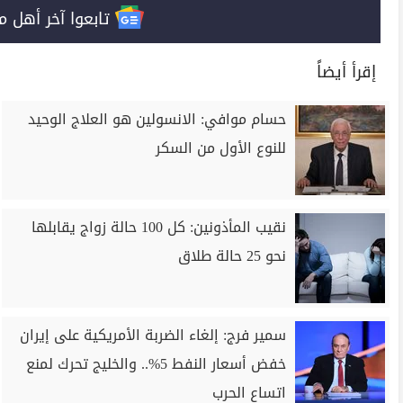
تابعوا آخر أهل مصر على 
إقرأ أيضاً
حسام موافي: الانسولين هو العلاج الوحيد
للنوع الأول من السكر
نقيب المأذونين: كل 100 حالة زواج يقابلها
نحو 25 حالة طلاق
سمير فرج: إلغاء الضربة الأمريكية على إيران
خفض أسعار النفط 5%.. والخليج تحرك لمنع
اتساع الحرب