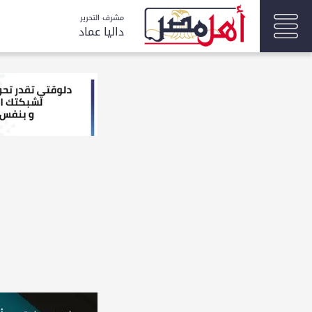
مشرف التحرير
داليا عماد