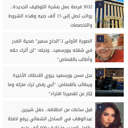
1
3032 فرصة عمل بنشرة التوظيف الجديدة..
رواتب تصل إلى 15 ألف جنيه وهذه الشروط
والتخصصات
2
الصورة الأولى لـ"الحاج سمير" ضحية الغدر
في شقته ببورسعيد.. ونجله: "لن أترك حقه
وأطالب بالقصاص"
3
نجل مسن بورسعيد يروي اللحظات الأخيرة
ويطالب بالقصاص: "أبي رفض ترك منزله وما
يُثار عن تقصيرنا افتراء"
4
قبل ساعات من انطلاقه.. حفل شيرين
عبدالوهاب في الساحل الشمالي يرفع لافتة
«كامل العدد» وتذكرة بـ600 ألف جنيه