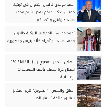
أحمد موسى لـ لجان الإخوان في تركيا:
مفيش "دكر" فيكم يقدر يشتم محمد
صلاح دلوقتي واتحداكم
أحمد موسى: الجماهير التركية طايرين بـ
محمد صلاح.. وتأمينه كأنه رئيس جمهورية
الهلال الأحمر المصري يسيّر القافلة 250
لقطاع غزة محملة بآلاف المساعدات
الإنسانية
الغلق والحبس.. "التموين" تلزم المخابز
بتعليق قائمة أسعار الخبز