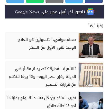
تابعوا آخر أهل مصر على Google News
إقرأ أيضاً
حسام موافي: الانسولين هو العلاج
الوحيد للنوع الأول من السكر
"التنمية المحلية": تحديد قيمة أراضي
الدولة وفق سعر اليوم.. و15 يومًا للتظلم
من قرارات التسعير
نقيب المأذونين: كل 100 حالة زواج يقابلها
نحو 25 حالة طلاق