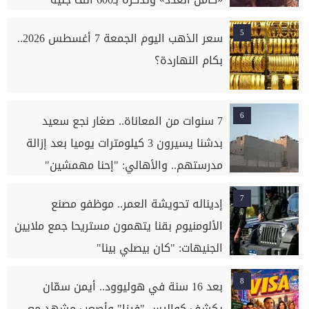
5
سعر الذهب اليوم الجمعة 7 أغسطس 2026..
بكام النهاردة؟
6
7 سنوات من المعاناة.. صغار نجع سعيد
بدشنا يسيرون 3 كيلومترات يوميا بعد إزالة
مدرستهم.. والأهالي: "إحنا مهمشين"
7
إديناله تحويشة العمر.. موظفو مصنع
الألومنيوم بقنا يتهمون مستريحا جمع ملايين
الجنيهات: "كان بيصلي بينا"
8
بعد 16 سنة في هوليوود.. أيمن سمّان
يكشف كواليس "فيزا" وأصعب مشهد مع