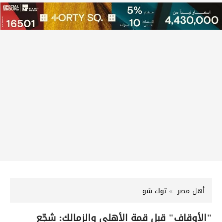
أهل مصر
توك شو
"الأوقاف" قبل قمة الأهلي والزمالك: شجّع