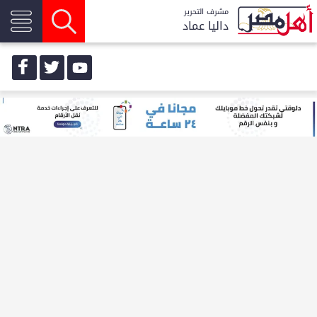
مشرف التحرير
داليا عماد