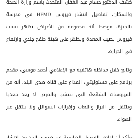
كشف الدكتور حسام عبد الغفار، المتحدث باسم وزارة الصحة
والسكان، تفاصيل انتشار فيروس HFMD في مدرسة
بالجيزة، موضحا أنه مجموعة من الأعراض تظهر بسبب
فيروس يصيب المعدة ويظهر على هيئة طفح جلدي وارتفاع
في الحرارة.
وتابع خلال مداخلة هاتفية مع الإعلامي أحمد موسى، مقدم
برنامج على مسئوليتي، المذاع على قناة صدى البلد، أنه من
الفيروسات الشائعة التي تنتشر، والمرض لا يعد معديا
وينتقل من البراز واللعاب وإفرازات السوائل ولا ينتقل عبر
الهواء.
وأكد أن إغلاق الفصول الدراسية غير ضروري للحد من انتشار