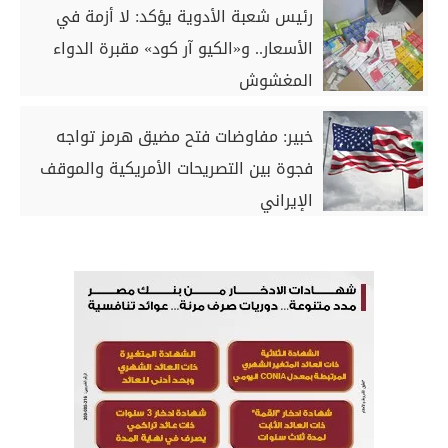
رئيس شعبة الأدوية يؤكد: لا أزمة في
الأسعار.. و‏«الكيو آر كود» مقبرة الدواء
المغشوش
خبير: مفاوضات فتح مضيق هرمز تواجه
فجوة بين التصريحات الأمريكية والموقف
الإيراني