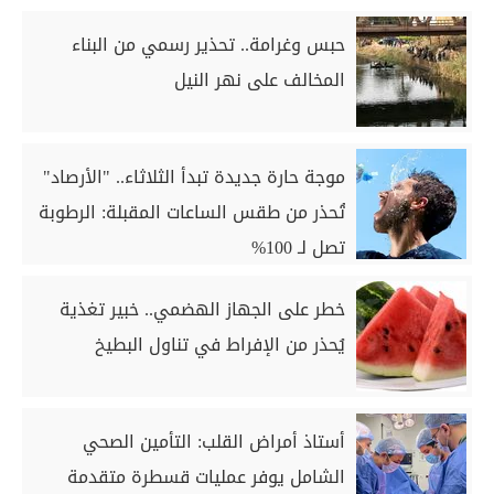
حبس وغرامة.. تحذير رسمي من البناء
المخالف على نهر النيل
موجة حارة جديدة تبدأ الثلاثاء.. "الأرصاد"
تُحذر من طقس الساعات المقبلة: الرطوبة
تصل لـ 100%
خطر على الجهاز الهضمي.. خبير تغذية
يُحذر من الإفراط في تناول البطيخ
‎أستاذ أمراض القلب: التأمين الصحي
الشامل يوفر عمليات قسطرة متقدمة