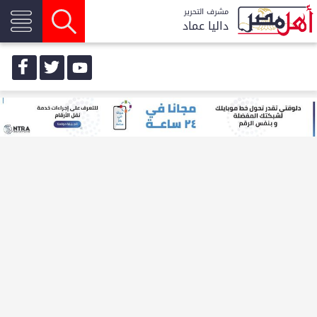
مشرف التحرير
داليا عماد