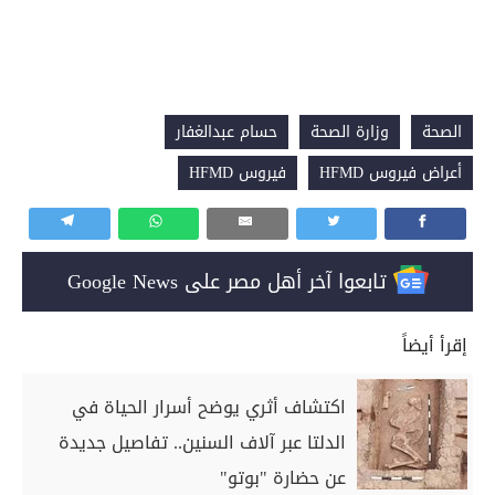
الصحة
وزارة الصحة
حسام عبدالغفار
أعراض فيروس HFMD
فيروس HFMD
تابعوا آخر أهل مصر على Google News
إقرأ أيضاً
اكتشاف أثري يوضح أسرار الحياة في
الدلتا عبر آلاف السنين.. تفاصيل جديدة
عن حضارة "بوتو"