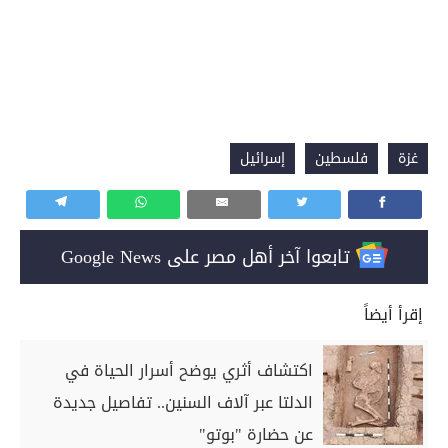
غزة
فلسطين
إسرائيل
تابعوا آخر أهل مصر على Google News
إقرأ أيضاً
اكتشاف أثري يوضح أسرار الحياة في
الدلتا عبر آلاف السنين.. تفاصيل جديدة
عن حضارة "بوتو"