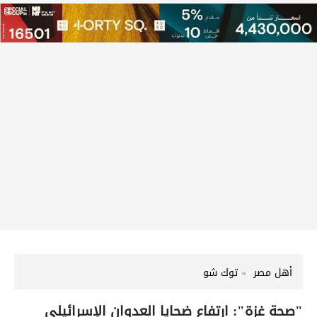
أهل مصر
توك شو
"صحة غزة": ارتفاع ضحايا العدوان الإسرائيلي