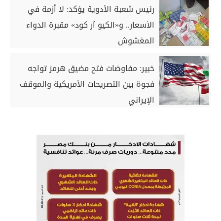
رئيس شعبة الأدوية يؤكد: لا أزمة في
الأسعار.. و‏«الكيو آر كود» مقبرة الدواء
المغشوش
خبير: مفاوضات فتح مضيق هرمز تواجه
فجوة بين التصريحات الأمريكية والموقف
الإيراني