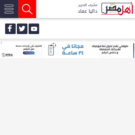
مشرف التحرير
داليا عماد