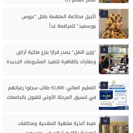
7
تأجيل محاكمة المتهمة بقتل "عروس
بورسعيد" للمرافعة غداً
8
"وزير النقل" يصدر قرارًا بنزع ملكية أراضٍ
وعقارات بالقاهرة لتنفيذ المشروعات الجديدة
9
التعليم العالي: 92,800 طالب سجلوا رغباتهم
في تنسيق المرحلة الأولى للقبول بالجامعات
10
ضبط أغذية منتهية الصلاحية ومخالفات
تموينية بكافيه شهير في بورسعيد