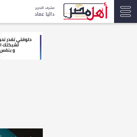
مشرف التحرير
داليا عماد