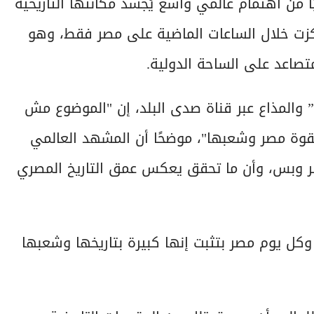
 من اهتمام عالمي واسع يُجسد مكانتها التاريخية
 ركزت خلال الساعات الماضية على مصر فقط، وهو
تصاعد على الساحة الدولية.
والمذاع عبر قناة صدى البلد، إن "الموضوع مش
لقوة مصر وشعبها"، موضحًا أن المشهد العالمي
صر وبس، وأن ما تحقق يعكس عمق التاريخ المصري
 وكل يوم مصر بتثبت إنها كبيرة بتاريخها وشعبها