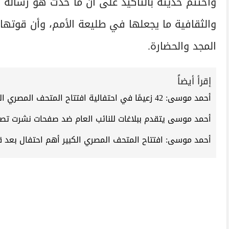
واختتم حديثه بالتأكيد على أن ما حدث هو رسالة ل
والثقافية ما يجعلها في طليعة الأمم، وأن قوته
المجد والحضارة.
إقرأ أيضاً
أحمد موسى: 42 زعيمًا في احتفالية افتتاح المتحف المصري الكبير.. و 450 قناة لنقل الحدث
أحمد موسى يتقدم ببلاغات للنائب العام ضد صفحات نشرت تص
أحمد موسى: افتتاح المتحف المصري الكبير أهم احتفال بعد قناة 