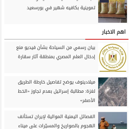
تموينية بكافيه شهير في بورسعيد
اهم الاخبار
بيان رسمي من السياحة بشأن فيديو منع
إدخال العلم المصري بمنطقة آثار سقارة
ميلادينوف يوضح تفاصيل خارطة الطريق
لغزة: مطالبة إسرائيل بعدم تجاوز «الخط
الأصفر»
الفصائل اليمنية الموالية لإيران تستأنف
الهجوم بالصواريخ والمسيّرات على ميناء