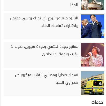
المخا
الناتو: جاهزون لردع أي تحرك روسي محتمل
واختبارات تماسك الحلف
سهير جودة تحتفي بعودة شيرين: صوت لا
يغيب ونجمة لا تنطفئ
أسماء ضحايا ومصابي انقلاب ميكروباص
صحراوي المنيا
خدمات