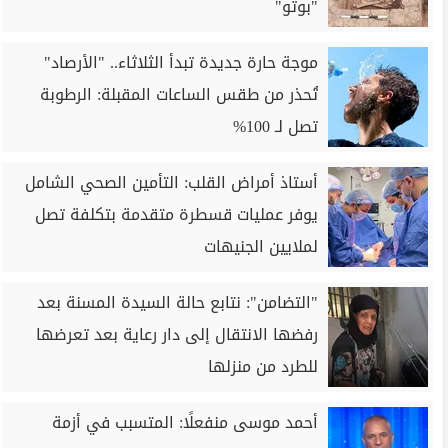
"بوتو"
موجة حارة جديدة تبدأ الثلاثاء.. "الأرصاد"
تُحذر من طقس الساعات المقبلة: الرطوبة
تصل لـ 100%
‎أستاذ أمراض القلب: التأمين الصحي الشامل
يوفر عمليات قسطرة متقدمة بتكلفة تصل
لملايين الجنيهات
"التضامن": نتابع حالة السيدة المسنة بعد
رفضها الانتقال إلى دار رعاية بعد تعرضها
للطرد من منزلها
أحمد موسى منفعلًا: المتسبب في أزمة