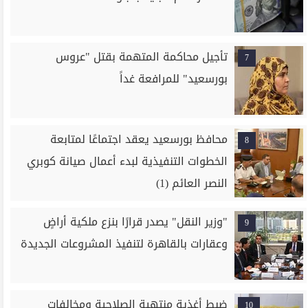
تأجيل محاكمة المتهمة بقتل "عروس
7
بورسعيد" للمرافعة غداً
محافظ بورسعيد يعقد اجتماعًا لمتابعة
8
الخطوات التنفيذية لبدء أعمال صيانة كوبري
النصر العائم (1)
"وزير النقل" يصدر قرارًا بنزع ملكية أراضٍ
9
وعقارات بالقاهرة لتنفيذ المشروعات الجديدة
ضبط أغذية منتهية الصلاحية ومخالفات
10