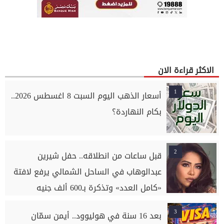
الاكثر قراءة الان
1
أسعار الذهب اليوم السبت 8 اغسطس 2026..
بكام النهاردة؟
2
قبل ساعات من انطلاقه.. حفل شيرين
عبدالوهاب في الساحل الشمالي يرفع لافتة
«كامل العدد» وتذكرة بـ600 ألف جنيه
3
بعد 16 سنة في هوليوود.. أيمن سمّان