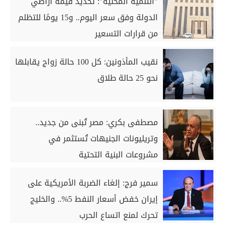
"التنمية المحلية": تحديد قيمة أراضي
الدولة وفق سعر اليوم.. و15 يومًا للتظلم
من قرارات التسعير
نقيب المأذونين: كل 100 حالة زواج يقابلها
نحو 25 حالة طلاق
مصطفى بكري: مصر تُبنى من جديد..
وتريليونات الجنيهات تُستثمر في
مشروعات البنية التحتية
سمير فرج: إلغاء الضربة الأمريكية على
إيران خفض أسعار النفط 5%.. والخليج
تحرك لمنع اتساع الحرب