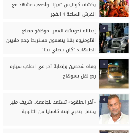
يكشف كواليس "فيزا" وأصعب مشهد مع
القرش الساعة 4 الفجر
4
إديناله تحويشة العمر.. موظفو مصنع
الألومنيوم بقنا يتهمون مستريحا جمع ملايين
الجنيهات: "كان بيصلي بينا"
5
وفاة شخصين وإصابة آخر في انقلاب سيارة
ربع نقل بسوهاج
6
«آخر العنقود» تستعد للجامعة.. شريف منير
يحتفل بتخرج ابنته كاميليا من الثانوية