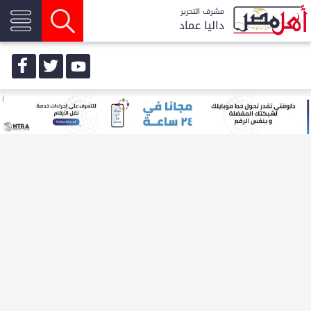
مشرف التحرير
داليا عماد