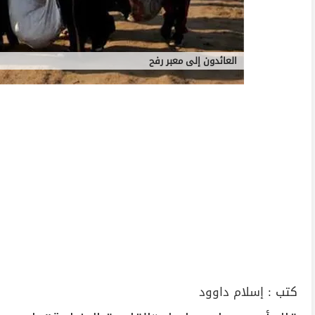
العائدون إلى معبر رفح
كتب :
إسلام داوود