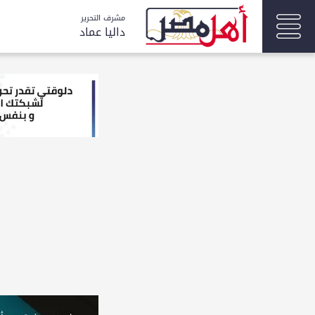
مشرف التحرير
داليا عماد