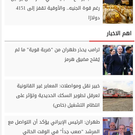
رغم قوة الجنيه.. والأوقية تقفز إلى 4151
دولارًا
اهم الاخبار
ترامب يحذر طهران من "ضربة قوية" ما لم
يُفتح مضيق هرمز
خبير نقل ومواصلات: المعابر غير القانونية
تعرقل تطوير السكك الحديدية وتؤثر على
انتظام التشغيل (خاص)
طهران: الرئيس الإيراني يؤكد أن التواصل مع
المرشد "صعب جداً" في الوقت الحالي