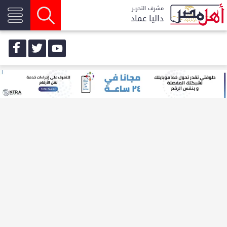
مشرف التحرير
داليا عماد