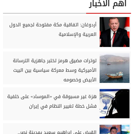
اهم الاخبار
أردوغان: اتفاقية مكة مفتوحة لجميع الدول
العربية والإسلامية
توترات مضيق هرمز تختبر جاهزية الترسانة
الأميركية وسط معركة سياسية بين البيت
الأبيض وخصومه
هزة غير مسبوقة في «الموساد» على خلفية
فشل خطة تغيير النظام في إيران
القبض على إبراهيم سعيد بمدينة نصر..