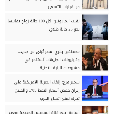
من قرارات التسعير
نقيب المأذونين: كل 100 حالة زواج يقابلها
نحو 25 حالة طلاق
مصطفى بكري: مصر تُبنى من جديد..
وتريليونات الجنيهات تُستثمر في
مشروعات البنية التحتية
سمير فرج: إلغاء الضربة الأمريكية على
إيران خفض أسعار النفط 5%.. والخليج
تحرك لمنع اتساع الحرب
أسامة ربيع: قناة السويس الجديدة رفعت