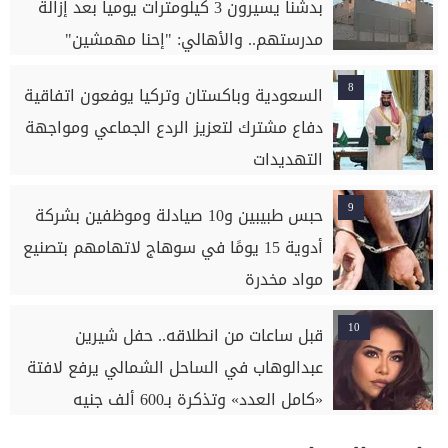
بدشنا يسيرون 3 كيلومترات يوميا بعد إزالة
مدرستهم.. والأهالي: "إحنا مهمشين"
8
السعودية وباكستان وتركيا يوفعون اتفاقية
دفاع مشترك لتعزيز الردع الجماعي ومواجهة
التهديدات
9
حبس طبيبين و10 صيادلة وموظفين بشركة
أدوية 15 يومًا في سوهاج لاتهامهم بتصنيع
مواد مخدرة
10
قبل ساعات من انطلاقه.. حفل شيرين
عبدالوهاب في الساحل الشمالي يرفع لافتة
«كامل العدد» وتذكرة بـ600 ألف جنيه