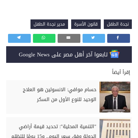
نجدة الطفل
قانون الأسرة
مدير نجدة الطفل
تابعوا آخر أهل مصر على Google News
إقرأ أيضاً
حسام موافي: الانسولين هو العلاج
الوحيد للنوع الأول من السكر
"التنمية المحلية": تحديد قيمة أراضي
الدولة وفق سعر اليوم.. و15 يومًا للتظلم