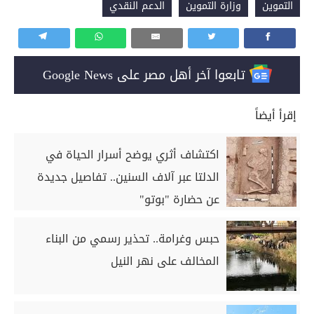
التموين
وزارة التموين
الدعم النقدي
تابعوا آخر أهل مصر على Google News
إقرأ أيضاً
اكتشاف أثري يوضح أسرار الحياة في
الدلتا عبر آلاف السنين.. تفاصيل جديدة
عن حضارة "بوتو"
حبس وغرامة.. تحذير رسمي من البناء
المخالف على نهر النيل