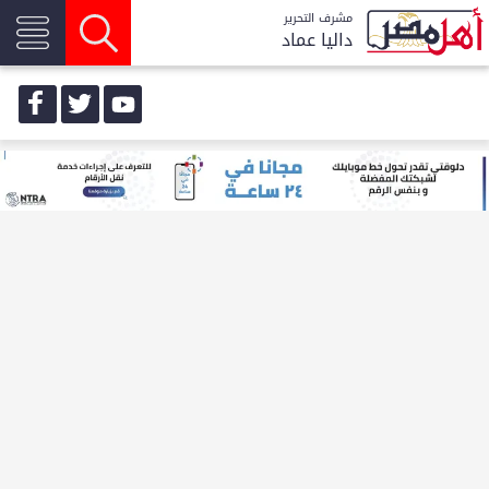
مشرف التحرير
داليا عماد