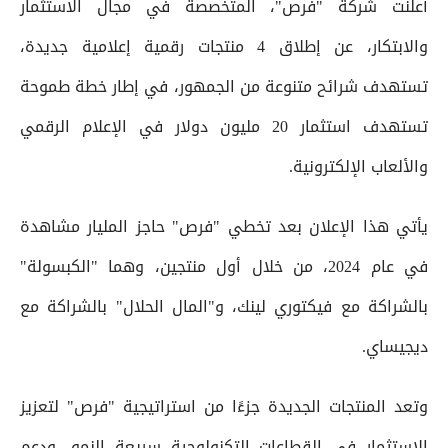
أعلنت شركة "فرص"، المتخصصة في مجال الاستثمار
والابتكار، عن إطلاق 4 منتجات رقمية إعلامية جديدة،
تستهدف شرائح متنوعة من الجمهور، في إطار خطة طموحة
تستهدف استثمار 20 مليون دولار في الإعلام الرقمي
والألعاب الإلكترونية.
يأتي هذا الإعلان بعد تخطي "فرص" حاجز المليار مشاهدة
في عام 2024، من خلال أول منتجين، وهما "الكبسولة"
بالشراكة مع فيكتوري لينك، و"المال الحلال" بالشراكة مع
ديجيساي.
وتعد المنتجات الجديدة جزءًا من استراتيجية "فرص" لتعزيز
الاستثمار في القطاعات التكنولوجية سريعة النمو، ودعم