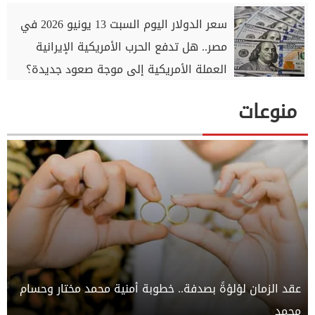
سعر الدولار اليوم السبت 13 يونيو 2026 في
مصر.. هل تدفع الحرب الأمريكية الإيرانية
العملة الأمريكية إلى موجة صعود جديدة؟
منوعات
عقد الزمان لؤلؤةً بصدفة.. خطوبة أمنية محمد مختار وحسام
محمد