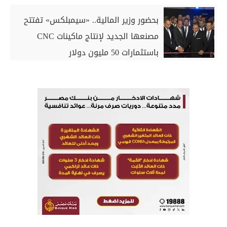
بحضور وزير المالية.. «سيمبلكس» تفتتح
مصنعها الجديد لإنتاج ماكينات CNC
باستثمارات 50 مليون دولار