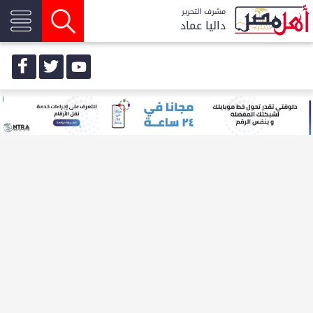
مشرف التحرير
داليا عماد