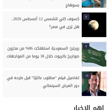
بسوهاج
8
كسوف كلي للشمس 12 أغسطس 2026..
هل يُرى في مصر؟
9
رويترز: السعودية استهلكت 86% من مخزون
صواريخ باتريوت خلال 38 يوما من المواجهات
10
تفاصيل فيلم “مطلوب عائليًا” قبل طرحه في
دور العرض السينمائي
اهم الاخبار