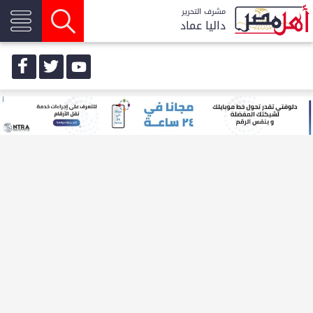
مشرف التحرير
داليا عماد