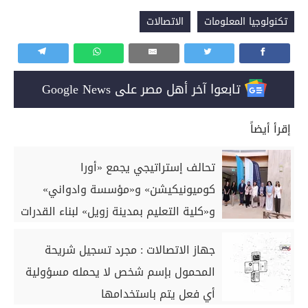
تكنولوجيا المعلومات
الاتصالات
تابعوا آخر أهل مصر على Google News
إقرأ أيضاً
تحالف إستراتيجي يجمع «أورا
كوميونيكيشن» و«مؤسسة وادواني»
و«كلية التعليم بمدينة زويل» لبناء القدرات
الرقمية بمجال تجربة العملاء
جهاز الاتصالات : مجرد تسجيل شريحة
المحمول بإسم شخص لا يحمله مسؤولية
أي فعل يتم باستخدامها