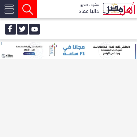
مشرف التحرير
داليا عماد