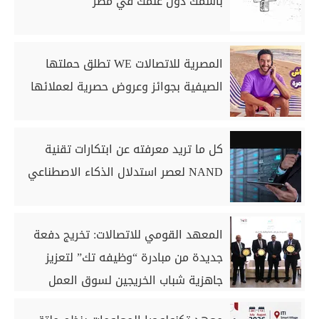
باسمك دون علمك في مصر
المصرية للاتصالات WE تطلق حملتها
الصيفية بجوائز وعروض حصرية لعملائها
كل ما تريد معرفته عن ابتكارات تقنية
NAND لعصر استدلال الذكاء الاصطناعي
المعهد القومي للاتصالات: تخريج دفعة
جديدة من مبادرة “وظيفه تك” لتعزيز
جاهزية شباب الخريجين لسوق العمل