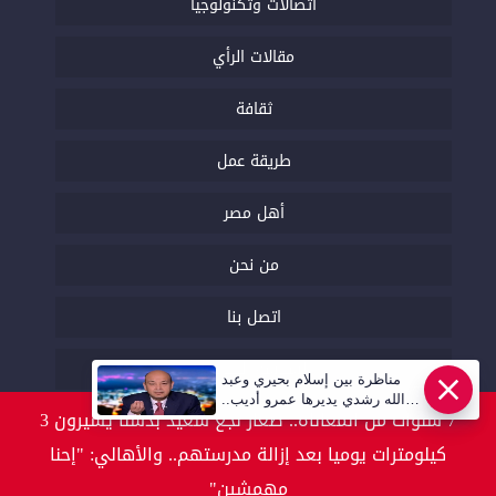
اتصالات وتكنولوجيا
مقالات الرأي
ثقافة
طريقة عمل
أهل مصر
من نحن
اتصل بنا
السياسة التحريرية
عاجل
مناظرة بين إسلام بحيري وعبد
الله رشدي يديرها عمرو أديب..
7 سنوات من المعاناة.. صغار نجع سعيد بدشنا يسيرون 3
قريبا | أهل مصر
كيلومترات يوميا بعد إزالة مدرستهم.. والأهالي: "إحنا
مهمشين"