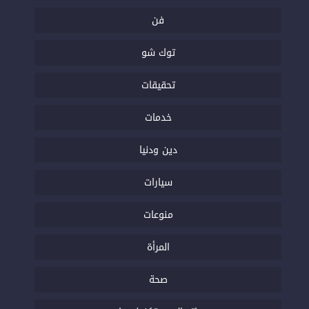
فن
توك شو
تحقيقات
خدمات
دين ودنيا
سيارات
منوعات
المرأة
صحة