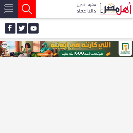
مشرف التحرير
داليا عماد