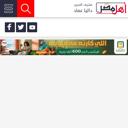
مشرف التحرير
داليا عماد