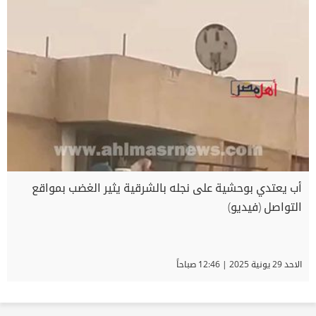
أب يعتدي بوحشية على نجله بالشرقية يثير الغضب بمواقع
التواصل (فيديو)
الاحد 29 يونية 2025 | 12:46 صباحاً