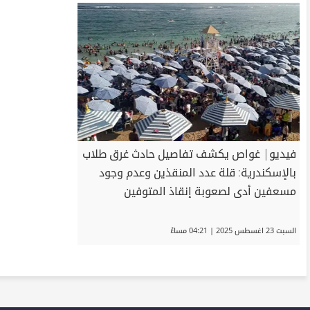
فيديو| غواص يكشف تفاصيل حادث غرق طلاب
بالإسكندرية: قلة عدد المنقذين وعدم وجود
مسعفين أدى لصعوبة إنقاذ المتوفين
السبت 23 اغسطس 2025 | 04:21 مساءً