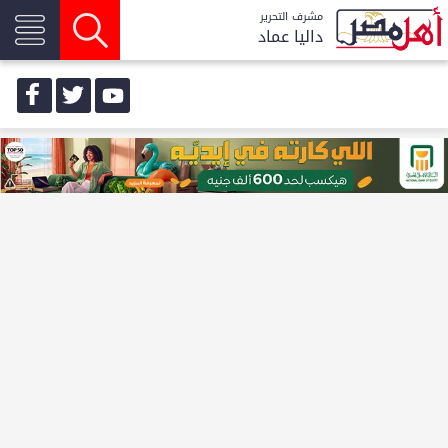
مشرف التحرير
داليا عماد