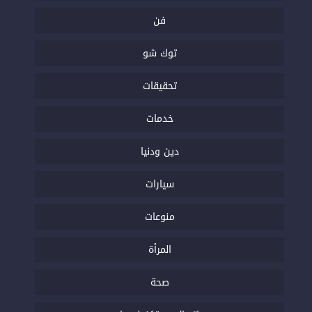
فن
توك شو
تحقيقات
خدمات
دين ودنيا
سيارات
منوعات
المرأة
صحة