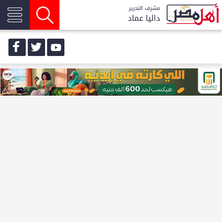
مشرف التحرير
داليا عماد