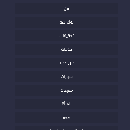
فن
توك شو
تحقيقات
خدمات
دين ودنيا
سيارات
منوعات
المرأة
صحة