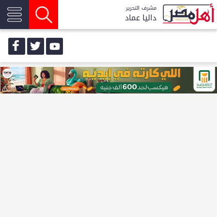
مشرف التحرير
داليا عماد