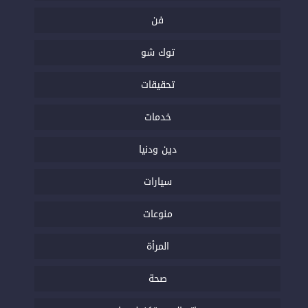
فن
توك شو
تحقيقات
خدمات
دين ودنيا
سيارات
منوعات
المرأة
صحة