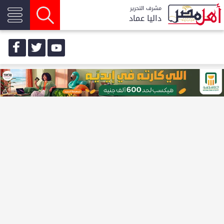
مشرف التحرير
داليا عماد