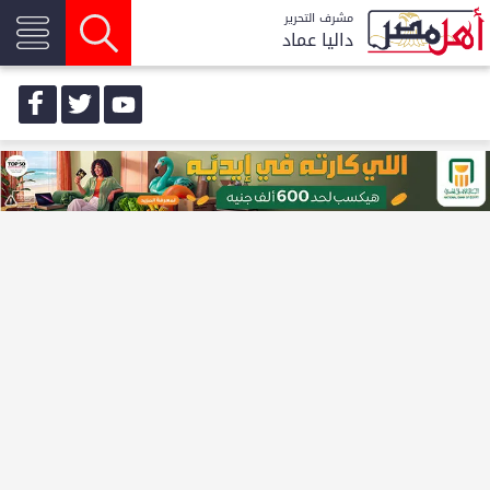
مشرف التحرير
داليا عماد