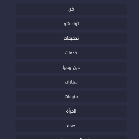
فن
توك شو
تحقيقات
خدمات
دين ودنيا
سيارات
منوعات
المرأة
صحة