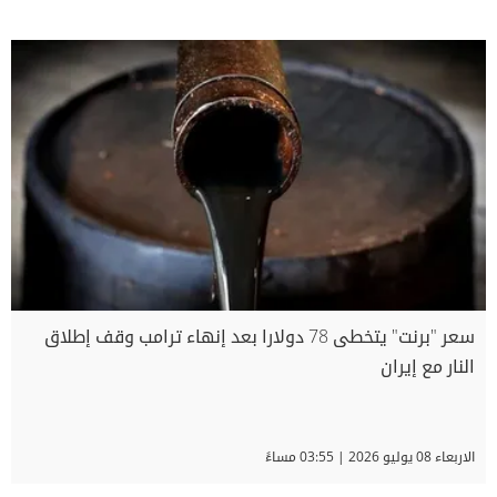
سعر "برنت" يتخطى 78 دولارا بعد إنهاء ترامب وقف إطلاق
النار مع إيران
الاربعاء 08 يوليو 2026 | 03:55 مساءً