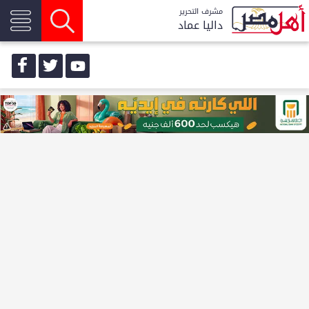
مشرف التحرير
داليا عماد