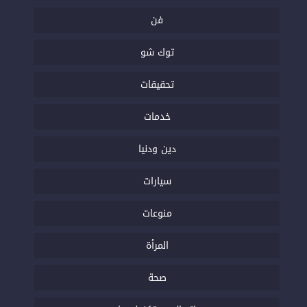
فن
توك شو
تحقيقات
خدمات
دين ودنيا
سيارات
منوعات
المرأة
صحة