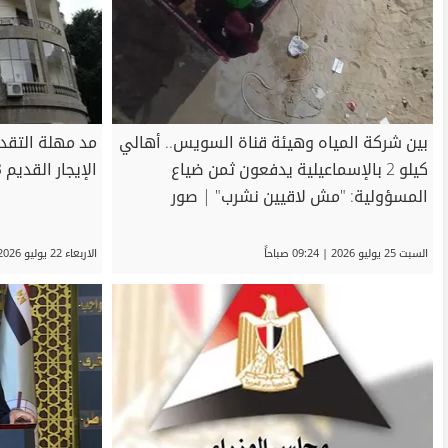
بين شركة المياه وهيئة قناة السويس.. أهالي
مد مهلة التقدي
كيلو 2 بالإسماعيلية يدفعون ثمن ضياع
الإيجار القديم 3 أشهر
المسؤولية: "مش لاقيين نشرب" | صور
السبت 25 يوليو 2026 | 09:24 صباحاً
الاربعاء 22 يوليو 2026 | 04:32 مساءً