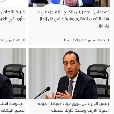
"مدبولي" للمصريين بالخارج: أنتم جزء غالٍ من
وزيرة التضامن ت
هذا الشعب العظيم وشركاء في كل إنجاز
مأوى في الغرد
يتحقق
الاحد 02 اغسطس 2026 | 11:21 صباحاً
الجمعة 31 يوليو 2026 | 09:32 مساءً
رئيس الوزراء عن حريق ميناء دمياط: الدولة
الحكومة: استمر
احتوت الأزمة ومنعت كارثة محتملة
بجميع الجهات