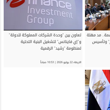
 قرارات حاسمة.. مد مهلة
تعاون بين "وحدة الشركات المملوكة للدولة"
يم" وتأسيس
و"إي فاينانس" لتشغيل البنية التحتية
لمنظومة "رشيد" الرقمية
الاربعاء 22 يوليو 2026 | 10:53 صباحاً