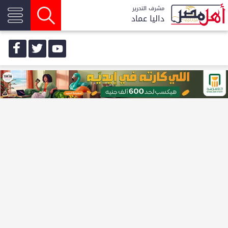
مشرف التحرير
داليا عماد