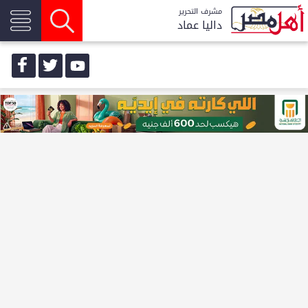
مشرف التحرير
داليا عماد