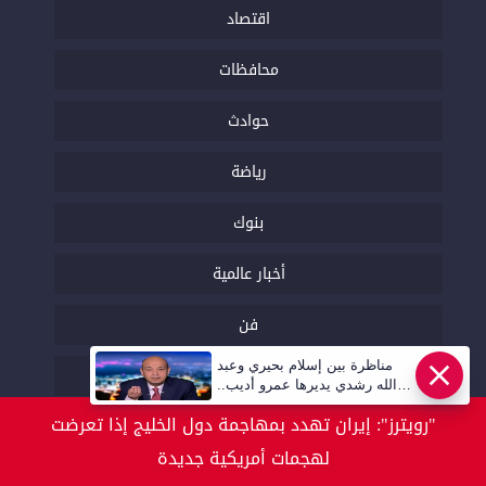
اقتصاد
محافظات
حوادث
رياضة
بنوك
أخبار عالمية
فن
مناظرة بين إسلام بحيري وعبد
توك شو
عاجل
الله رشدي يديرها عمرو أديب..
قريبا | أهل مصر
"رويترز": إيران تهدد بمهاجمة دول الخليج إذا تعرضت
تحقيقات
لهجمات أمريكية جديدة
خدمات