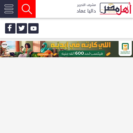
مشرف التحرير
داليا عماد