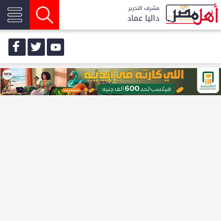
مشرف التحرير
داليا عماد