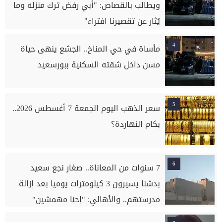
ويطالب بالقصاص: "أبي رفض ترك منزله وما
يُثار عن تقصيرنا افتراء"
4
مأساة في حي المناخ.. الجشع ينهى حياة
مسن داخل شقته السكنية ببورسعيد
5
سعر الذهب اليوم الجمعة 7 أغسطس 2026..
بكام النهاردة؟
6
7 سنوات من المعاناة.. صغار نجع سعيد
بدشنا يسيرون 3 كيلومترات يوميا بعد إزالة
مدرستهم.. والأهالي: "إحنا مهمشين"