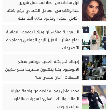
7
قبل ساعات من انطلاقه.. حفل شيرين
عبدالوهاب في الساحل الشمالي يرفع لافتة
«كامل العدد» وتذكرة بـ600 ألف جنيه
8
السعودية وباكستان وتركيا يوفعون اتفاقية
دفاع مشترك لتعزيز الردع الجماعي ومواجهة
التهديدات
9
إديناله تحويشة العمر.. موظفو مصنع
الألومنيوم بقنا يتهمون مستريحا جمع ملايين
الجنيهات: "كان بيصلي بينا"
10
محمد عادل يفجر مفاجأة عن واقعة مباراة
الزمالك والبنك الأهلي: تسجيلات «الفار»
سُرقت وبيعت