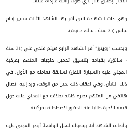
الأخير بإطلاق عيار ناري صوب رأسه فأرداه قتيلا.
وهي ذات الشهادة التي أقر بها الشاهد الثالث سمير إمام
عباس (35 سنة - مالك حانوت).
وبحسب "رويترز" أقر الشاهد الرابع هيثم فتحي علي (31 سنة
- سائق)، بقيامه بتنسيق تحميل حاجيات المتهم بمركبة
المجني عليه (السيارة النقل) لسابقة تعامله مع الأول، في
ذلك الشأن، وفي أعقاب ذلك بحين من الوقت، ورد إليه اتصال
هاتفي من المتهم يخبره خلاله بخلافه مع المجني عليه حول
قيمة الأجرة طالبا منه الحضور لاصطحابه بمركبته.
وأضاف الشاهد أنه بوصوله لمحل الواقعة أبصر المجني عليه