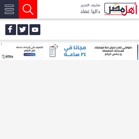
مشرف التحرير
داليا عماد