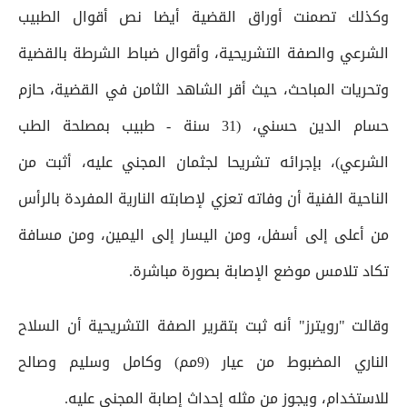
وكذلك تصمنت أوراق القضية أيضا نص أقوال الطبيب
الشرعي والصفة التشريحية، وأقوال ضباط الشرطة بالقضية
وتحريات المباحث، حيث أقر الشاهد الثامن في القضية، حازم
حسام الدين حسني، (31 سنة - طبيب بمصلحة الطب
الشرعي)، بإجرائه تشريحا لجثمان المجني عليه، أثبت من
الناحية الفنية أن وفاته تعزي لإصابته النارية المفردة بالرأس
من أعلى إلى أسفل، ومن اليسار إلى اليمين، ومن مسافة
تكاد تلامس موضع الإصابة بصورة مباشرة.
وقالت "رويترز" أنه ثبت بتقرير الصفة التشريحية أن السلاح
الناري المضبوط من عيار (9مم) وكامل وسليم وصالح
للاستخدام، ويجوز من مثله إحداث إصابة المجني عليه.