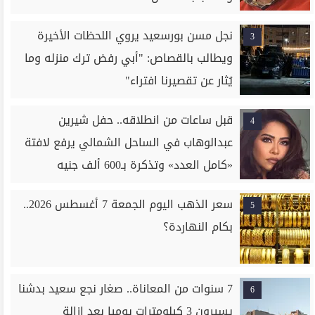
نجل مسن بورسعيد يروي اللحظات الأخيرة
3
ويطالب بالقصاص: "أبي رفض ترك منزله وما
يُثار عن تقصيرنا افتراء"
قبل ساعات من انطلاقه.. حفل شيرين
4
عبدالوهاب في الساحل الشمالي يرفع لافتة
«كامل العدد» وتذكرة بـ600 ألف جنيه
سعر الذهب اليوم الجمعة 7 أغسطس 2026..
5
بكام النهاردة؟
7 سنوات من المعاناة.. صغار نجع سعيد بدشنا
6
يسيرون 3 كيلومترات يوميا بعد إزالة