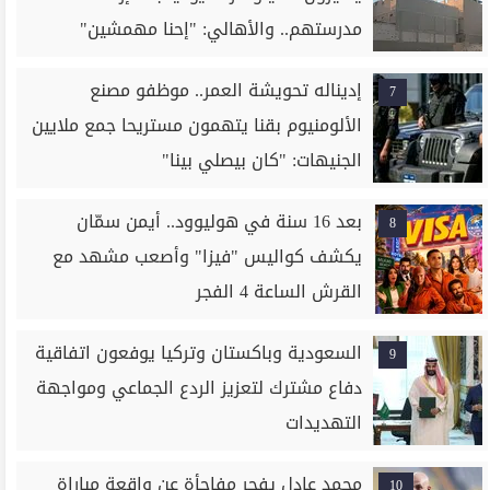
مدرستهم.. والأهالي: "إحنا مهمشين"
إديناله تحويشة العمر.. موظفو مصنع
7
الألومنيوم بقنا يتهمون مستريحا جمع ملايين
الجنيهات: "كان بيصلي بينا"
بعد 16 سنة في هوليوود.. أيمن سمّان
8
يكشف كواليس "فيزا" وأصعب مشهد مع
القرش الساعة 4 الفجر
السعودية وباكستان وتركيا يوفعون اتفاقية
9
دفاع مشترك لتعزيز الردع الجماعي ومواجهة
التهديدات
محمد عادل يفجر مفاجأة عن واقعة مباراة
10