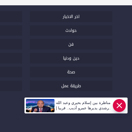
اخر الاخبار
حوادث
فن
دين ودنيا
صحة
طريقة عمل
مناظرة بين إسلام بحيري وعبد الله
رشدي يديرها عمرو أديب.. قريبا |
أهل مصر