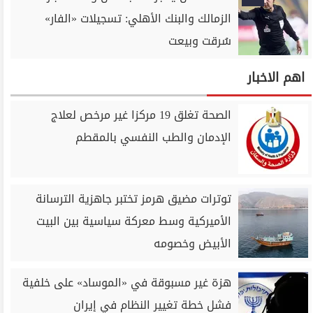
الزمالك والبنك الأهلي: تسجيلات «الفار»
سُرقت وبيعت
اهم الاخبار
الصحة تغلق 19 مركزا غير مرخص لعلاج
الإدمان والطب النفسي بالمقطم
توترات مضيق هرمز تختبر جاهزية الترسانة
الأميركية وسط معركة سياسية بين البيت
الأبيض وخصومه
هزة غير مسبوقة في «الموساد» على خلفية
فشل خطة تغيير النظام في إيران