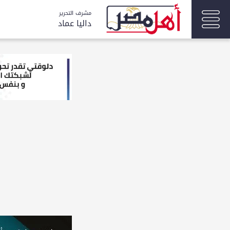
مشرف التحرير
داليا عماد