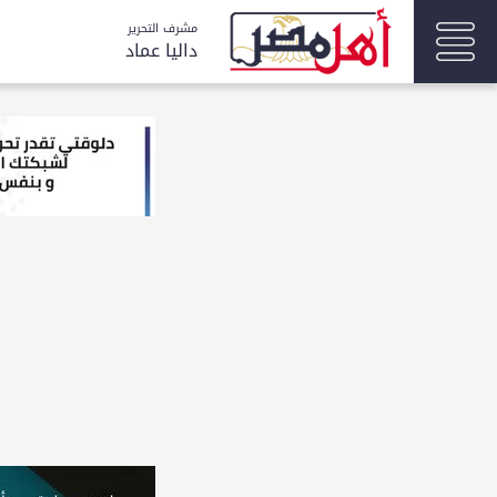
مشرف التحرير
داليا عماد