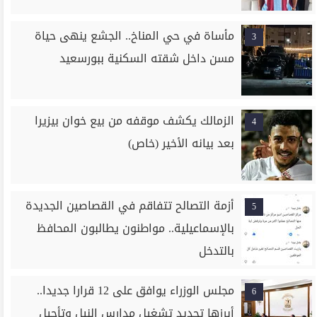
مأساة في حي المناخ.. الجشع ينهى حياة
3
مسن داخل شقته السكنية ببورسعيد
الزمالك يكشف موقفه من بيع خوان بيزيرا
4
بعد بيانه الأخير (خاص)
أزمة التصالح تتفاقم في القصاصين الجديدة
5
بالإسماعيلية.. مواطنون يطالبون المحافظ
بالتدخل
مجلس الوزراء يوافق على 12 قرارا جديدا..
6
أبرزها تجديد تشغيل مدارس النيل وتأجيل