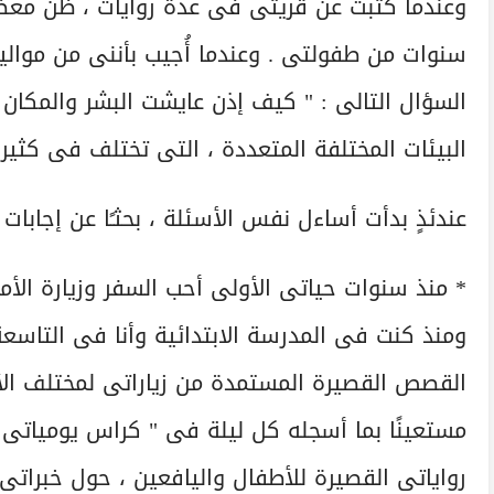
وعندما كتبت عن قريتى فى عدة روايات ، ظن معظ
سنوات من طفولتى . وعندما أُجيب بأننى من موال
السؤال التالى : " كيف إذن عايشت البشر والمكان 
البيئات المختلفة المتعددة ، التى تختلف فى كثير
عندئذٍ بدأت أساءل نفس الأسئلة ، بحثـًا عن إجابات .
* منذ سنوات حياتى الأولى أحب السفر وزيارة الأما
ومنذ كنت فى المدرسة الابتدائية وأنا فى التاسعة
القصص القصيرة المستمدة من زياراتى لمختلف الأ
مستعينًا بما أسجله كل ليلة فى " كراس يومياتى 
رواياتى القصيرة للأطفال واليافعين ، حول خبراتى