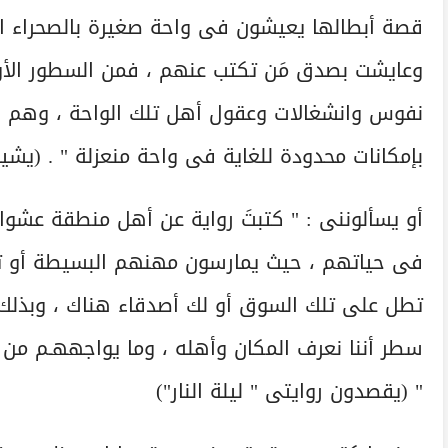
قصة أبطالها يعيشون فى واحة صغيرة بالصحراء الغ
وعايشت بصدق مَن تكتب عنهم ، فمن السطور الأول
نفوس وانشغالات وعقول أهل تلك الواحة ، وهم ي
بإمكانات محدودة للغاية فى واحة منعزلة " . (يشي
أو يسألوننى : " كتبتَ رواية عن أهل منطقة عشوا
فى حياتهم ، حيث يمارسون مهنهم البسيطة أو ت
تطل على تلك السوق أو لك أصدقاء هناك ، وبذلك
سطر أننا نعرف المكان وأهله ، وما يواجههـم من
" (يقصدون روايتى " ليلة النار")