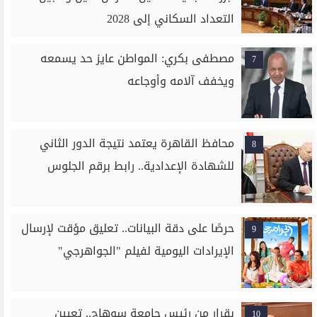
التعداد السكاني إلى 2028
مصطفى بكري: المواطن عايز حد يسمعه
7
ويخفف آلامه وأوجاعه
محافظ القاهرة يعتمد نتيجة الدور الثاني
8
للشهادة الإعدادية.. رابط برقم الجلوس
حرصًا على دقة البيانات.. تعليق مؤقت لإرسال
9
الإيرادات اليومية لفيلم "الجواهرجي"
بقرار من رئيس جامعة سوهاج.. تعيين
10