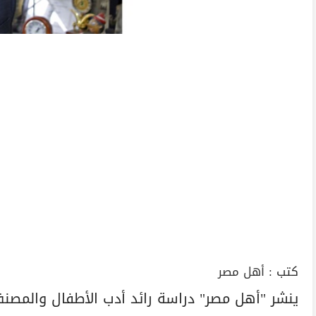
كتب :
أهل مصر
ينشر "أهل مصر" دراسة رائد أدب الأطفال والمصن