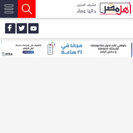
مشرف التحرير
داليا عماد