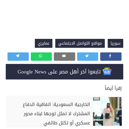
سوريا
مواقع التواصل الاجتماعي
عمايري
تابعوا آخر أهل مصر على Google News
إقرأ أيضاً
الخارجية السعودية: اتفاقية الدفاع
المشترك لا تمثل توجها لبناء محور
عسكري أو تكتل طائفي