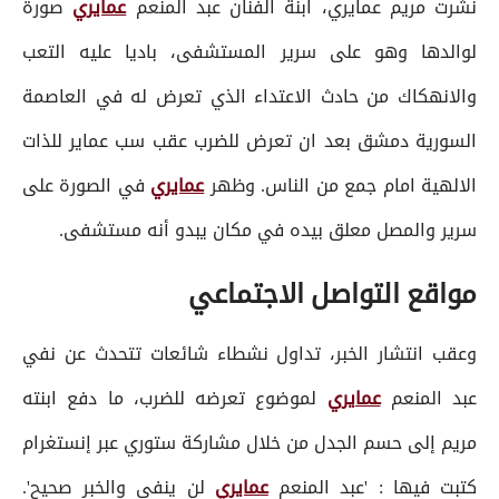
نشرت مريم عمايري، ابنة الفنان عبد المنعم
عمايري
صورة
لوالدها وهو على سرير المستشفى، باديا عليه التعب
والانهكاك من حادث الاعتداء الذي تعرض له في العاصمة
السورية دمشق بعد ان تعرض للضرب عقب سب عماير للذات
الالهية امام جمع من الناس. وظهر
عمايري
في الصورة على
سرير والمصل معلق بيده في مكان يبدو أنه مستشفى.
مواقع التواصل الاجتماعي
وعقب انتشار الخبر، تداول نشطاء شائعات تتحدث عن نفي
عبد المنعم
عمايري
لموضوع تعرضه للضرب، ما دفع ابنته
مريم إلى حسم الجدل من خلال مشاركة ستوري عبر إنستغرام
كتبت فيها : 'عبد المنعم
عمايري
لن ينفي والخبر صحيح'.