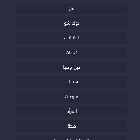
فن
توك شو
تحقيقات
خدمات
دين ودنيا
سيارات
منوعات
المرأة
صحة