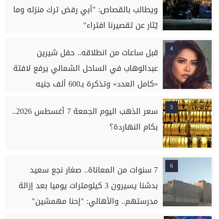
ويطالب بالقصاص: "أبي رفض ترك منزله وما
يُثار عن تقصيرنا افتراء"
4
قبل ساعات من انطلاقه.. حفل شيرين
عبدالوهاب في الساحل الشمالي يرفع لافتة
«كامل العدد» وتذكرة بـ600 ألف جنيه
5
سعر الذهب اليوم الجمعة 7 أغسطس 2026..
بكام النهاردة؟
6
7 سنوات من المعاناة.. صغار نجع سعيد
بدشنا يسيرون 3 كيلومترات يوميا بعد إزالة
مدرستهم.. والأهالي: "إحنا مهمشين"