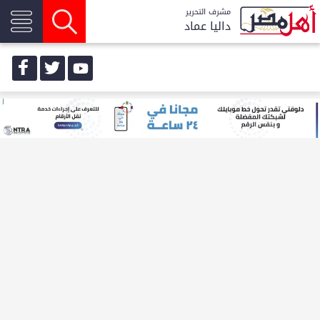
مشرف التحرير
داليا عماد