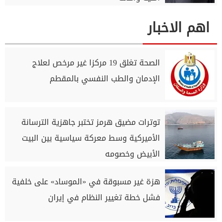
اهم الاخبار
الصحة تغلق 19 مركزا غير مرخص لعلاج
الإدمان والطب النفسي بالمقطم
توترات مضيق هرمز تختبر جاهزية الترسانة
الأميركية وسط معركة سياسية بين البيت
الأبيض وخصومه
هزة غير مسبوقة في «الموساد» على خلفية
فشل خطة تغيير النظام في إيران