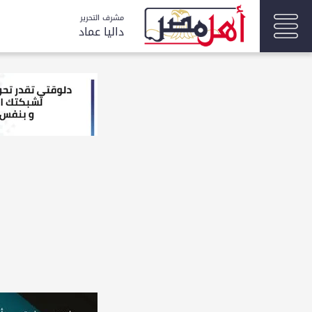
مشرف التحرير
داليا عماد