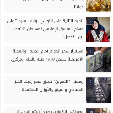
دولارًا
للمرة الثانية على التوالي.. ولاء السيد تتولى
7
مهام المنسق الإعلامي لمهرجان "الأفضل
بين الأفضل"
استقرار سعر الدولار أمام الجنيه.. والعملة
8
الأمريكية تسجل 49.88 جنيه بالبنك المركزي
رسميًا.. "التموين" تطبق سعر رغيف الخبز
9
السياحي والفينو والأوزان المعتمدة
مصطفى الهواري يطرح أغنيته الجديدة
10