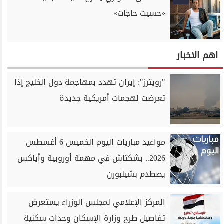
«حسيت حاجات»
اهم الاخبار
"رويترز": إيران تهدد بمهاجمة دول الخليج إذا
تعرضت لهجمات أمريكية جديدة
مواعيد مباريات اليوم الخميس 6 أغسطس
2026.. بشكتاش في مهمة أوروبية وأياكس
يصطدم بشيلبورن
المركز الإعلامي لمجلس الوزراء يستعرض
تفاصيل طرح وزارة الإسكان وحدات سكنية