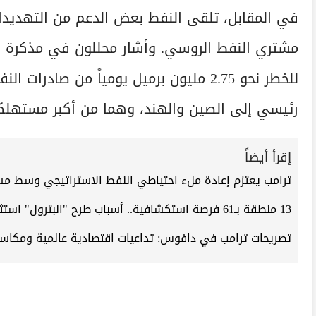
مشتري النفط الروسي. وأشار محللون في مذكرة ص
للخطر نحو 2.75 مليون برميل يومياً من صاد
رئيسي إلى الصين والهند، وهما من أكبر مستهلكي
إقرأ أيضاً
ترامب يعتزم إعادة ملء احتياطي النفط الاستراتيجي وسط مستو
13 منطقة بـ61 فرصة استكشافية.. أسباب طرح "البترول" استثمارات بـ 700 مليون دولار
تصريحات ترامب في دافوس: تداعيات اقتصادية عالمية ومكاسب