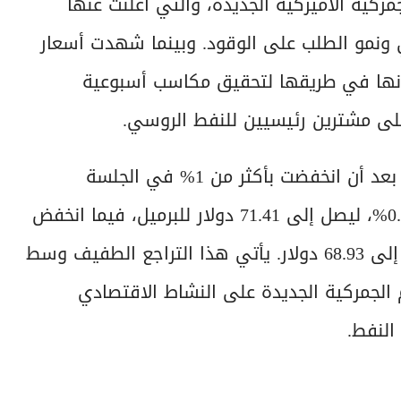
مركية الأميركية الجديدة، والتي أعلنت عنها
ي ونمو الطلب على الوقود. وبينما شهدت أسعار
ا أنها في طريقها لتحقيق مكاسب أسبوعية
ى مشترين رئيسيين للنفط الروسي.
يوم الجمعة، تحركت أسعار النفط في نطاق ضيق، بعد أن انخفضت بأكثر من 1% في الجلسة
السابقة. وتراجع سعر خام برنت القياسي بنسبة 0.40%، ليصل إلى 71.41 دولار للبرميل، فيما انخفض
خام غرب تكساس الوسيط الأميركي بنسبة 0.26% إلى 68.93 دولار. يأتي هذا التراجع الطفيف وسط
 الجمركية الجديدة على النشاط الاقتصادي
النفط.