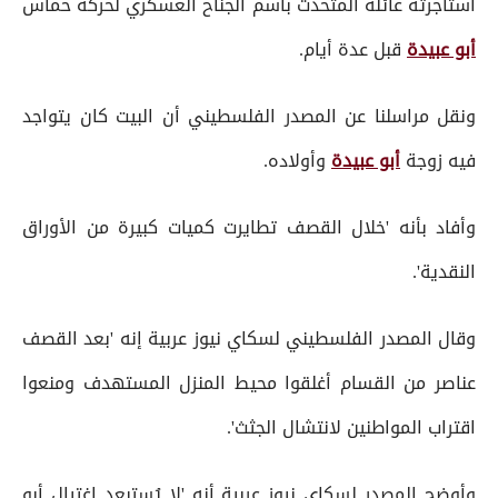
استأجرته عائلة المتحدث باسم الجناح العسكري لحركة حماس
أبو عبيدة
قبل عدة أيام.
ونقل مراسلنا عن المصدر الفلسطيني أن البيت كان يتواجد
فيه زوجة
أبو عبيدة
وأولاده.
وأفاد بأنه 'خلال القصف تطايرت كميات كبيرة من الأوراق
النقدية'.
وقال المصدر الفلسطيني لسكاي نيوز عربية إنه 'بعد القصف
عناصر من القسام أغلقوا محيط المنزل المستهدف ومنعوا
اقتراب المواطنين لانتشال الجثث'.
وأوضح المصدر لسكاي نيوز عربية أنه 'لا يُستبعد اغتيال أبو