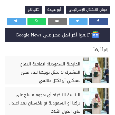
جيش الاحتلال الإسرائيلي
أبو عبيدة
نتننياهو
تابعوا آخر أهل مصر على Google News
إقرأ أيضاً
الخارجية السعودية: اتفاقية الدفاع
المشترك لا تمثل توجها لبناء محور
عسكري أو تكتل طائفي
الرئاسة التركية: أي هجوم مسلح على
تركيا أو السعودية أو باكستان يعد اعتداء
على الدول الثلاث