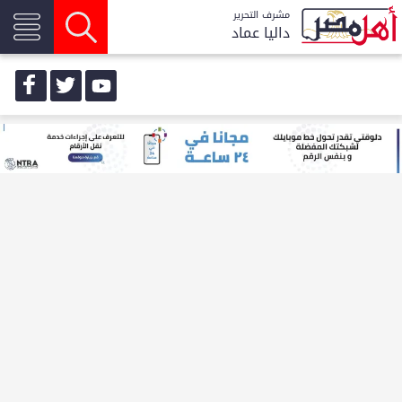
مشرف التحرير
داليا عماد