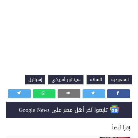
السعودية
السلام
سيناتور أمريكي
إسرائيل
تابعوا آخر أهل مصر على Google News
إقرأ أيضاً