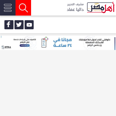
مشرف التحرير
داليا عماد