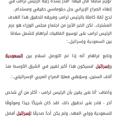
'تويتر سابقا' قال فيها: 'أُقدّر بشدة رغبة الرئيس ترامب في
إنهاء الصراع الإيراني بحل دبلوماسي حقيقي ومستدام..
لديّ ثقة كاملة بالرئيس ترامب وفريقه لتحقيق هذا الهدف
المشترك.. لكن الخبر الأبرز من اجتماع مجلس الوزراء هو عزم
الرئيس ترامب على توسيع اتفاقيات أبراهام لتشمل سلامًا
بين
السعودية
و
إسرائيل
..'
وتابع غراهام أنه إذا تم التوصل لسلام بين
السعودية
و
إسرائيل
'فسيكون هذا أكبر تغيير في الشرق الأوسط منذ
آلاف السنين، وسيُنهي فعليًا الصراع العربي الإسرائيلي..'.
وأضاف: 'أنا على يقين بأن الرئيس ترامب - أكثر من أي شخص
آخر - قادر على تحقيق ذلك. لقد كان شريكًا جيدًا وموثوقًا
للسعودية وولي العهد، ولم يكن أحدٌ صديقًا ل
إسرائيل
أفضل