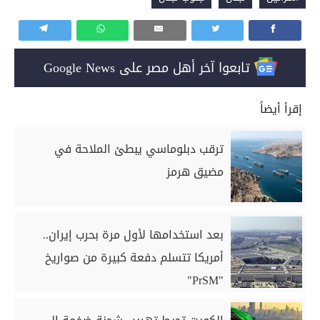
تابعوا آخر أهل مصر على Google News
إقرأ أيضاً
ترقب دبلوماسي يبطئ الملاحة في
مضيق هرمز
بعد استخدامها لأول مرة بحرب إيران..
أمريكا تتسلم دفعة كبيرة من صواريخ
"PrSM"