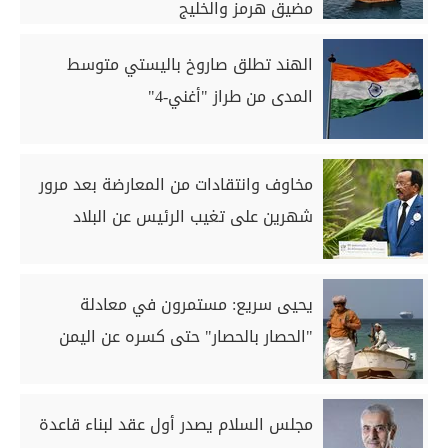
مضيق هرمز والخليج
الهند تطلق صاروخ باليستي متوسط
المدى من طراز "أغني-4"
مخاوف وانتقادات من المعارضة بعد مرور
شهرين على تغيب الرئيس عن البلاد
يحيى سريع: مستمرون في معادلة
"الحصار بالحصار" حتى كسره عن اليمن
مجلس السلام يصدر أول عقد لبناء قاعدة