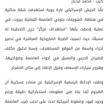
كتب :
محمد مختار
نفّذ الجيش الإسرائيلي غارة جوية استهدفت شقة سكنية
في منطقة الشويفات جنوبي العاصمة اللبنانية بيروت، في
عملية وُصفت بأنها "استهداف مركّز" جرى التخطيط له
مسبقًا، حيث تسببت الضربة الصاروخية المباشرة في تدمير
أجزاء واسعة من الموقع المستهدف، وسط تحليق مكثف
للطيران الحربي والمسيّر في أجواء العاصمة وضواحيها،
وهروع سيارات الإسعاف وفرق الإنقاذ إلى مكان الانفجار.
ونقلت الإذاعة الرسمية الإسرائيلية عن مصادر عسكرية أن
الهجوم نُفذ بناءً على معلومات استخباراتية دقيقة ورغم
وجود قيود وضغوط أمريكية تحث على تجنب ضرب العاصمة