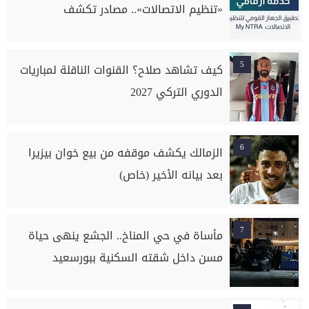
«تنظيم الاتصالات».. مصادر تكشف
5
كيف تشاهد صلاح؟ القنوات الناقلة لمباريات
الدوري التركي 2027
6
الزمالك يكشف موقفه من بيع خوان بيزيرا
بعد بيانه الأخير (خاص)
7
مأساة في حي المناخ.. الجشع ينهى حياة
مسن داخل شقته السكنية ببورسعيد