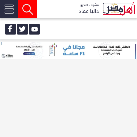
مشرف التحرير
داليا عماد