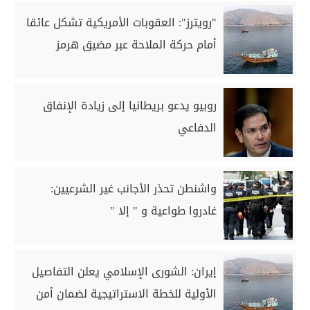
"رويترز": العقوبات الأمريكية تشكل عائقا
أمام حركة الملاحة عبر مضيق هرمز
روبيو يدعو بريطانيا إلى زيادة الإنفاق
الدفاعي
واشنطن تحذر الأجانب غير الشرعيين:
غادروا طواعية و " إلا "
إيران: الشورى الإسلامي يعلن التفاصيل
الأولية للخطة الاستراتيجية لضمان أمن