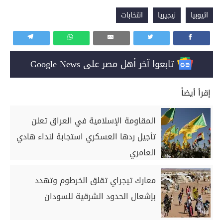
اثيوبيا
نيجيريا
انتخابات
تابعوا آخر أهل مصر على Google News
إقرأ أيضاً
المقاومة الإسلامية في العراق تعلن
تأجيل ردها العسكري استجابة لنداء هادي
العامري
معارك تيجراي تقلق الخرطوم وتهدد
بإشعال الحدود الشرقية للسودان