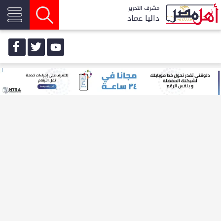
مشرف التحرير
داليا عماد