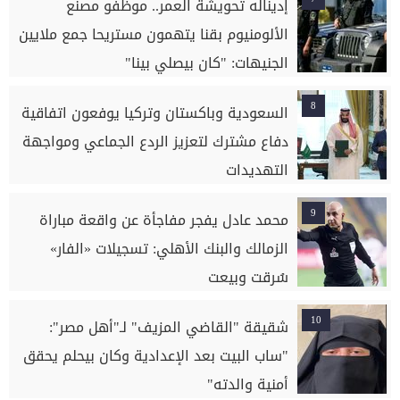
إديناله تحويشة العمر.. موظفو مصنع
الألومنيوم بقنا يتهمون مستريحا جمع ملايين
الجنيهات: "كان بيصلي بينا"
8
السعودية وباكستان وتركيا يوفعون اتفاقية
دفاع مشترك لتعزيز الردع الجماعي ومواجهة
التهديدات
9
محمد عادل يفجر مفاجأة عن واقعة مباراة
الزمالك والبنك الأهلي: تسجيلات «الفار»
سُرقت وبيعت
10
شقيقة "القاضي المزيف" لـ"أهل مصر":
"ساب البيت بعد الإعدادية وكان بيحلم يحقق
أمنية والدته"