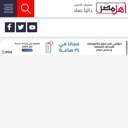
مشرف التحرير
داليا عماد