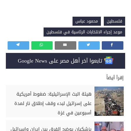
فلسطين
محمود عباس
موعد إجراء الانتخابات الرئاسية في فلسطين
تابعوا آخر أهل مصر على Google News
إقرأ أيضاً
هيئة البث الإسرائيلية: ضغوط أمريكية
على إسرائيل لبدء وقف إطلاق نار لمدة
أسبوعين في غزة
بزشكيان يوضح الفرق بين إيران وإسرائيل