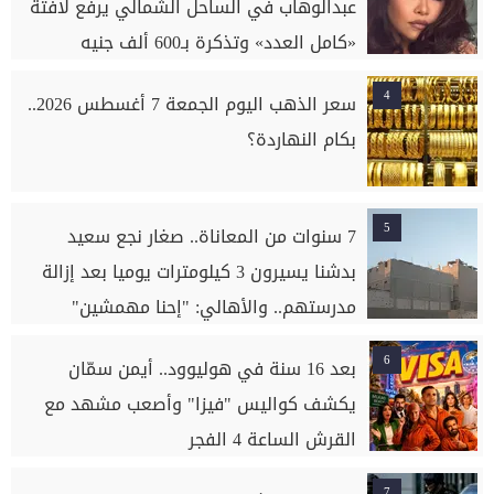
عبدالوهاب في الساحل الشمالي يرفع لافتة
«كامل العدد» وتذكرة بـ600 ألف جنيه
4
سعر الذهب اليوم الجمعة 7 أغسطس 2026..
بكام النهاردة؟
5
7 سنوات من المعاناة.. صغار نجع سعيد
بدشنا يسيرون 3 كيلومترات يوميا بعد إزالة
مدرستهم.. والأهالي: "إحنا مهمشين"
6
بعد 16 سنة في هوليوود.. أيمن سمّان
يكشف كواليس "فيزا" وأصعب مشهد مع
القرش الساعة 4 الفجر
7