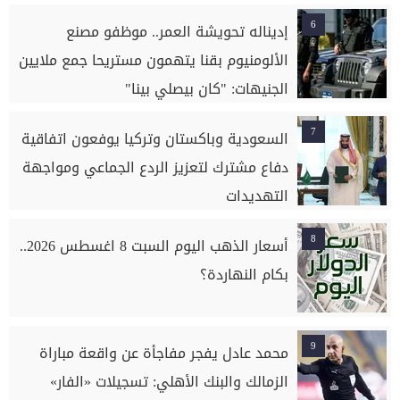
6
إديناله تحويشة العمر.. موظفو مصنع
الألومنيوم بقنا يتهمون مستريحا جمع ملايين
الجنيهات: "كان بيصلي بينا"
7
السعودية وباكستان وتركيا يوفعون اتفاقية
دفاع مشترك لتعزيز الردع الجماعي ومواجهة
التهديدات
8
أسعار الذهب اليوم السبت 8 اغسطس 2026..
بكام النهاردة؟
9
محمد عادل يفجر مفاجأة عن واقعة مباراة
الزمالك والبنك الأهلي: تسجيلات «الفار»