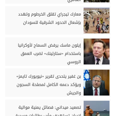
معارك تيجراي تقلق الخرطوم وتهدد
بإشعال الحدود الشرقية للسودان
إيلون ماسك يرفض السماح لأوكرانيا
باستخدام «ستارلينك» لضرب العمق
الروسي
بن غفير يتحدى تقرير «نيويورك تايمز»
ويؤكد دعمه الكامل لمصلحة السجون
والجيش
تصعيد ميداني: فصائل يمنية موالية
لإيران تستهدف مأرب بطائرات مسيرة