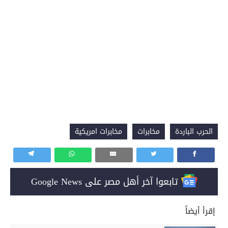
الحرب الباردة
مخابرات
مخابرات امريكية
تابعوا آخر أهل مصر على Google News
إقرأ أيضاً