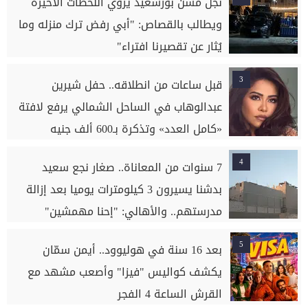
نجل مسن بورسعيد يروي اللحظات الأخيرة
ويطالب بالقصاص: "أبي رفض ترك منزله وما
يُثار عن تقصيرنا افتراء"
3
قبل ساعات من انطلاقه.. حفل شيرين
عبدالوهاب في الساحل الشمالي يرفع لافتة
«كامل العدد» وتذكرة بـ600 ألف جنيه
4
7 سنوات من المعاناة.. صغار نجع سعيد
بدشنا يسيرون 3 كيلومترات يوميا بعد إزالة
مدرستهم.. والأهالي: "إحنا مهمشين"
5
بعد 16 سنة في هوليوود.. أيمن سمّان
يكشف كواليس "فيزا" وأصعب مشهد مع
القرش الساعة 4 الفجر