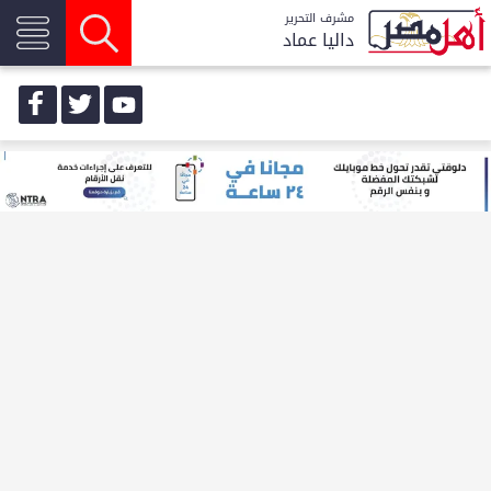
مشرف التحرير
داليا عماد