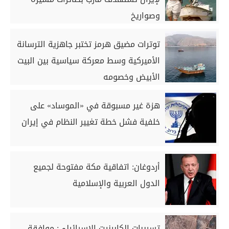
وصواريخ
توترات مضيق هرمز تختبر جاهزية الترسانة
الأميركية وسط معركة سياسية بين البيت
الأبيض وخصومه
هزة غير مسبوقة في «الموساد» على
خلفية فشل خطة تغيير النظام في إيران
أردوغان: اتفاقية مكة مفتوحة لجميع
الدول العربية والإسلامية
تسريبات الكابينيت الإسرائيلي: موافقة