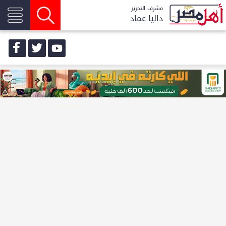
مشرف التحرير
داليا عماد