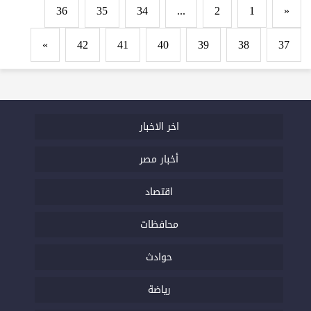
36
35
34
...
2
1
«
»
42
41
40
39
38
37
اخر الاخبار
أخبار مصر
اقتصاد
محافظات
حوادث
رياضة