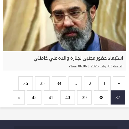
استبعاد حضور مجتبى لجنازة والده علي خامنئي
الجمعة 03 يوليو 2026 | 06:06 مساءً
36
35
34
...
2
1
«
»
42
41
40
39
38
37