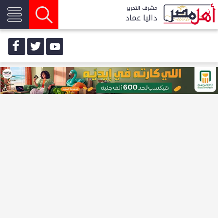
مشرف التحرير
داليا عماد