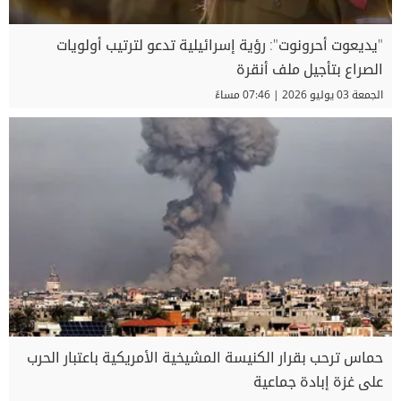
"يديعوت أحرونوت": رؤية إسرائيلية تدعو لترتيب أولويات
الصراع بتأجيل ملف أنقرة
الجمعة 03 يوليو 2026 | 07:46 مساءً
حماس ترحب بقرار الكنيسة المشيخية الأمريكية باعتبار الحرب
على غزة إبادة جماعية