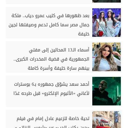
بعد ظهورها في كليب عمرو دياب.. ملكة
جمال مصر سما كامل تدعم وصيفتها لجين
خليفة
أسماء الـ13 المحالين إلى مفتي
الجمهورية في قضية المخدرات الكبرى..
بينهم سارة خليفة وأسرة كاملة
أحمد سعد يشوّق جمهوره بـ6 بوسترات
لأغاني «الألبوم الإلكترو» قبل طرحه غدًا
تحية خاصة للزعيم عادل إمام في فيلم
«حين يكتب الحب» عبر «شمس الزناتي»