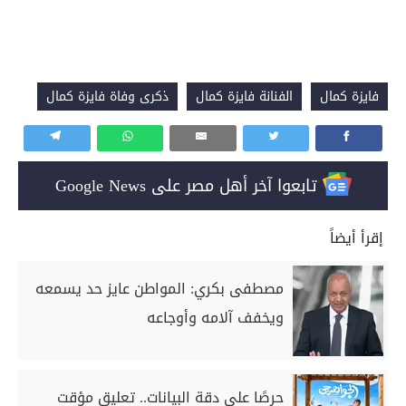
فايزة كمال
الفنانة فايزة كمال
ذكرى وفاة فايزة كمال
تابعوا آخر أهل مصر على Google News
إقرأ أيضاً
مصطفى بكري: المواطن عايز حد يسمعه
ويخفف آلامه وأوجاعه
حرصًا على دقة البيانات.. تعليق مؤقت