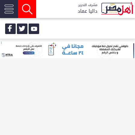
مشرف التحرير
داليا عماد