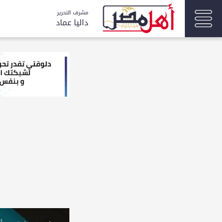
مشرف التحرير
داليا عماد