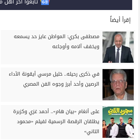
تابعوا آخر أهل مصر على 
إقرأ أيضاً
مصطفى بكري: المواطن عايز حد يسمعه
ويخفف آلامه وأوجاعه
في ذكرى رحيله.. خليل مرسي أيقونة الأداء
الرصين وأحد أبرز وجوه الفن المصري
على أنغام «بيان هام».. أحمد غزي وكزبرة
يطلقان الرقصة الرسمية لفيلم «محمود
التاني»