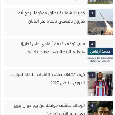
كوريا الشمالية تطلق مقذوفا يرجح أنه
3
صاروخ باليستي باتجاه بحر اليابان
سبب توقف خدمة أرقامي على تطبيق
4
«تنظيم الاتصالات».. مصادر تكشف
كيف تشاهد صلاح؟ القنوات الناقلة لمباريات
5
الدوري التركي 2027
الزمالك يكشف موقفه من بيع خوان بيزيرا
6
بعد بيانه الأخير (خاص)