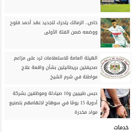
خاص.. الزمالك يتحرك لتجديد عقد أحمد فتوح
ووضعه ضمن الفئة الأولى
الهيئة العامة للاستعلامات ترد على مزاعم
صحيفتين بريطانيتين بشأن واقعة علاج
مواطنة في شرم الشيخ
حبس طبيبين و10 صيادلة وموظفين بشركة
أدوية 15 يومًا في سوهاج لاتهامهم بتصنيع
مواد مخدرة
خدمات