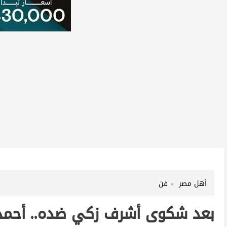
أهل مصر
فن
بعد شكوى أشرف زكي ضده.. أحمد خل